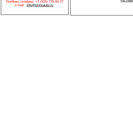
На глав
Тел/Факс тел/факс: +7 (925) 733-66-27
e-mail:
info@torinoauto.ru