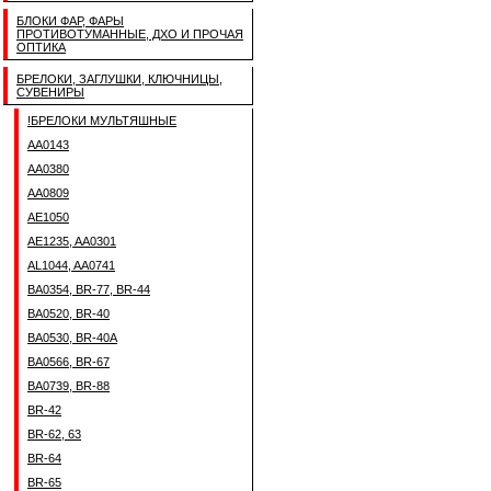
БЛОКИ ФАР, ФАРЫ
ПРОТИВОТУМАННЫЕ, ДХО И ПРОЧАЯ
ОПТИКА
БРЕЛОКИ, ЗАГЛУШКИ, КЛЮЧНИЦЫ,
СУВЕНИРЫ
!БРЕЛОКИ МУЛЬТЯШНЫЕ
AA0143
AA0380
AA0809
AE1050
AE1235, AA0301
AL1044, AA0741
BA0354, BR-77, BR-44
BA0520, BR-40
BA0530, BR-40A
BA0566, BR-67
BA0739, BR-88
BR-42
BR-62, 63
BR-64
BR-65