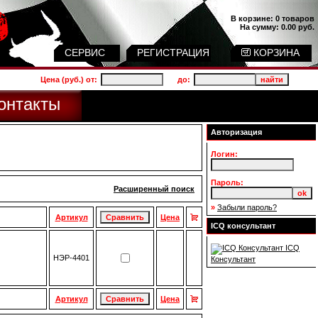
В корзине:
0 товаров
На сумму:
0.00 руб.
СЕРВИС
РЕГИСТРАЦИЯ
КОРЗИНА
Цена (руб.) от:
до:
онтакты
Авторизация
Логин:
Пароль:
Расширенный поиск
»
Забыли пароль?
Артикул
Цена
ICQ консультант
ICQ
НЭР-4401
Консультант
Артикул
Цена