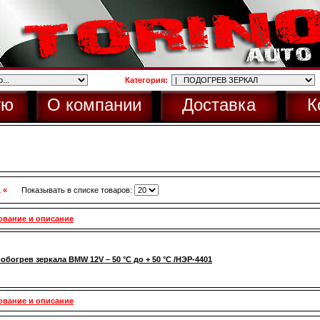
Категория:
ую
О компании
Доставка
К
1 «
Показывать в списке товаров:
ование и описание
обогрев зеркала BMW 12V – 50 °С до + 50 °С /НЭР-4401
ование и описание