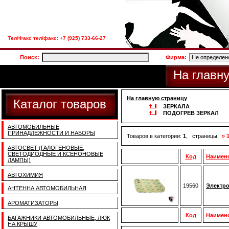
Тел/Факс тел/факс: +7 (925) 733-66-27
Поиск:
Фирма:
На главн
На главную страницу
Каталог товаров
ЗЕРКАЛА
ПОДОГРЕВ ЗЕРКАЛ
АВТОМОБИЛЬНЫЕ
ПРИНАДЛЕЖНОСТИ И НАБОРЫ
Товаров в категории:
1
, страницы:
» 
АВТОСВЕТ (ГАЛОГЕНОВЫЕ,
СВЕТОДИОДНЫЕ И КСЕНОНОВЫЕ
Код
Наимен
ЛАМПЫ)
АВТОХИМИЯ
19560
Электро
АНТЕННА АВТОМОБИЛЬНАЯ
АРОМАТИЗАТОРЫ
Код
Наимен
БАГАЖНИКИ АВТОМОБИЛЬНЫЕ, ЛЮК
НА КРЫШУ