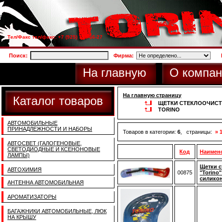
Тел/Факс тел/факс: +7 (925) 733-66-27
Поиск:
Фирма:
На главную
О компан
На главную страницу
Каталог товаров
ЩЕТКИ СТЕКЛООЧИС
TORINO
АВТОМОБИЛЬНЫЕ
ПРИНАДЛЕЖНОСТИ И НАБОРЫ
Товаров в категории:
6
, страницы:
» 
АВТОСВЕТ (ГАЛОГЕНОВЫЕ,
СВЕТОДИОДНЫЕ И КСЕНОНОВЫЕ
Код
Наимен
ЛАМПЫ)
Щетки с
АВТОХИМИЯ
00875
"Torino
силикон
АНТЕННА АВТОМОБИЛЬНАЯ
АРОМАТИЗАТОРЫ
БАГАЖНИКИ АВТОМОБИЛЬНЫЕ, ЛЮК
НА КРЫШУ