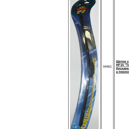
Щетки с
HF15 "T
04461
бескарка
а перех