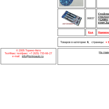
Спойле
стеклоо
06837
Y120BU 
комп.2ш
Код
Наимен
Товаров в категории:
6
, страницы:
» 
© 2005 Торино-Авто
На глав
Тел/Факс тел/факс: +7 (925) 733-66-27
e-mail:
info@torinoauto.ru