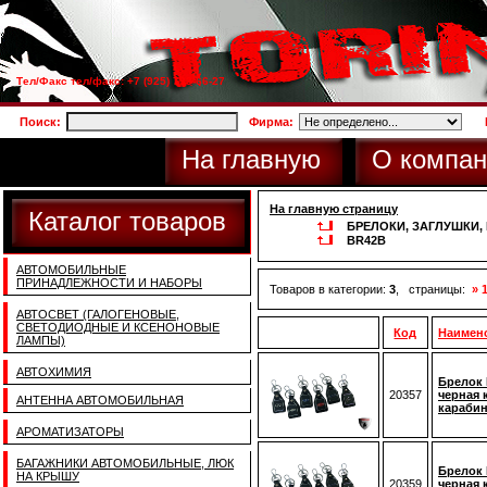
Тел/Факс тел/факс: +7 (925) 733-66-27
Поиск:
Фирма:
На главную
О компан
На главную страницу
Каталог товаров
БРЕЛОКИ, ЗАГЛУШКИ
BR42B
АВТОМОБИЛЬНЫЕ
ПРИНАДЛЕЖНОСТИ И НАБОРЫ
Товаров в категории:
3
, страницы:
» 
АВТОСВЕТ (ГАЛОГЕНОВЫЕ,
СВЕТОДИОДНЫЕ И КСЕНОНОВЫЕ
Код
Наимен
ЛАМПЫ)
АВТОХИМИЯ
Брелок 
20357
черная 
АНТЕННА АВТОМОБИЛЬНАЯ
караби
АРОМАТИЗАТОРЫ
БАГАЖНИКИ АВТОМОБИЛЬНЫЕ, ЛЮК
Брелок 
НА КРЫШУ
20359
черная 