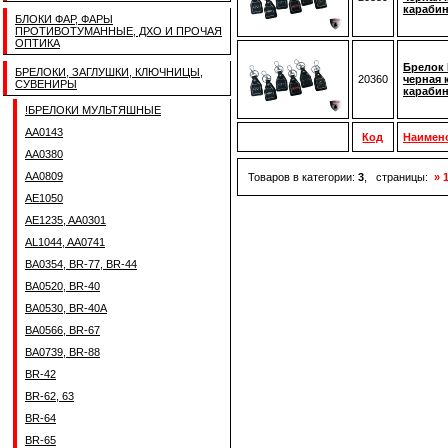
караби
БЛОКИ ФАР, ФАРЫ
ПРОТИВОТУМАННЫЕ, ДХО И ПРОЧАЯ
ОПТИКА
Брелок 
БРЕЛОКИ, ЗАГЛУШКИ, КЛЮЧНИЦЫ,
20360
черная 
СУВЕНИРЫ
караби
!БРЕЛОКИ МУЛЬТЯШНЫЕ
AA0143
Код
Наимен
AA0380
AA0809
Товаров в категории:
3
, страницы:
» 
AE1050
AE1235, AA0301
AL1044, AA0741
BA0354, BR-77, BR-44
BA0520, BR-40
BA0530, BR-40A
BA0566, BR-67
BA0739, BR-88
BR-42
BR-62, 63
BR-64
BR-65