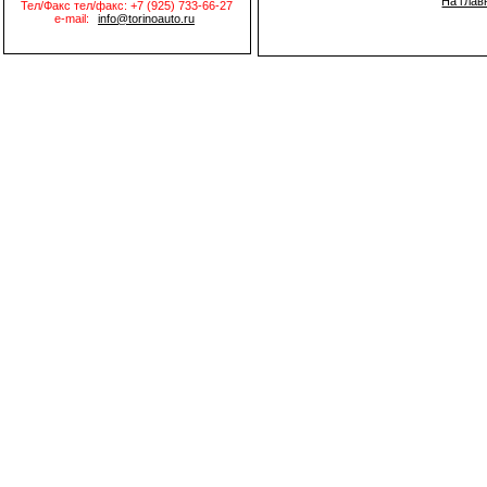
На глав
Тел/Факс тел/факс: +7 (925) 733-66-27
e-mail:
info@torinoauto.ru