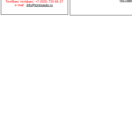
На глав
Тел/Факс тел/факс: +7 (925) 733-66-27
e-mail:
info@torinoauto.ru