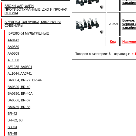
караби
БЛОКИ ФАР, ФАРЫ
ПРОТИВОТУМАННЫЕ, ДХО И ПРОЧАЯ
ОПТИКА
Брелок 
БРЕЛОКИ, ЗАГЛУШКИ, КЛЮЧНИЦЫ,
20359
черная 
СУВЕНИРЫ
караби
!БРЕЛОКИ МУЛЬТЯШНЫЕ
AA0143
Код
Наимен
AA0380
AA0809
Товаров в категории:
3
, страницы:
» 
AE1050
AE1235, AA0301
AL1044, AA0741
BA0354, BR-77, BR-44
BA0520, BR-40
BA0530, BR-40A
BA0566, BR-67
BA0739, BR-88
BR-42
BR-62, 63
BR-64
BR-65