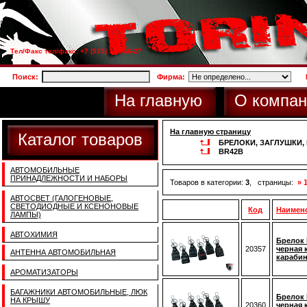
Тел/Факс тел/факс: +7 (925) 733-66-27
Поиск:
Фирма:
На главную
О компан
На главную страницу
Каталог товаров
БРЕЛОКИ, ЗАГЛУШКИ
BR42B
АВТОМОБИЛЬНЫЕ
ПРИНАДЛЕЖНОСТИ И НАБОРЫ
Товаров в категории:
3
, страницы:
» 
АВТОСВЕТ (ГАЛОГЕНОВЫЕ,
СВЕТОДИОДНЫЕ И КСЕНОНОВЫЕ
Код
Наимен
ЛАМПЫ)
АВТОХИМИЯ
Брелок 
20357
черная 
АНТЕННА АВТОМОБИЛЬНАЯ
караби
АРОМАТИЗАТОРЫ
БАГАЖНИКИ АВТОМОБИЛЬНЫЕ, ЛЮК
Брелок 
НА КРЫШУ
20360
черная 