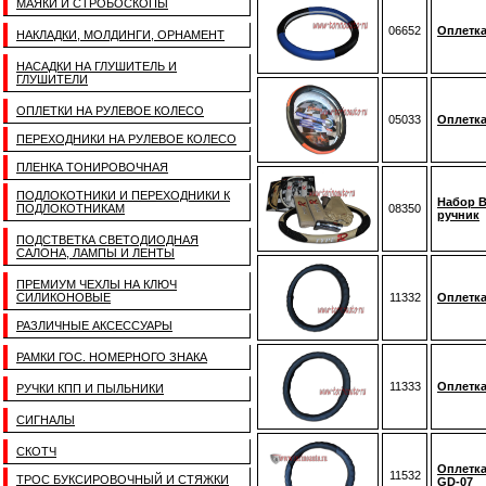
МАЯКИ И СТРОБОСКОПЫ
06652
Оплетка
НАКЛАДКИ, МОЛДИНГИ, ОРНАМЕНТ
НАСАДКИ НА ГЛУШИТЕЛЬ И
ГЛУШИТЕЛИ
ОПЛЕТКИ НА РУЛЕВОЕ КОЛЕСО
05033
Оплетка
ПЕРЕХОДНИКИ НА РУЛЕВОЕ КОЛЕСО
ПЛЕНКА ТОНИРОВОЧНАЯ
ПОДЛОКОТНИКИ И ПЕРЕХОДНИКИ К
Набор В
ПОДЛОКОТНИКАМ
08350
ручник
ПОДСТВЕТКА СВЕТОДИОДНАЯ
САЛОНА, ЛАМПЫ И ЛЕНТЫ
ПРЕМИУМ ЧЕХЛЫ НА КЛЮЧ
СИЛИКОНОВЫЕ
11332
Оплетка
РАЗЛИЧНЫЕ АКСЕССУАРЫ
РАМКИ ГОС. НОМЕРНОГО ЗНАКА
11333
Оплетка
РУЧКИ КПП И ПЫЛЬНИКИ
СИГНАЛЫ
СКОТЧ
Оплетка
11532
ТРОС БУКСИРОВОЧНЫЙ И СТЯЖКИ
GD-07