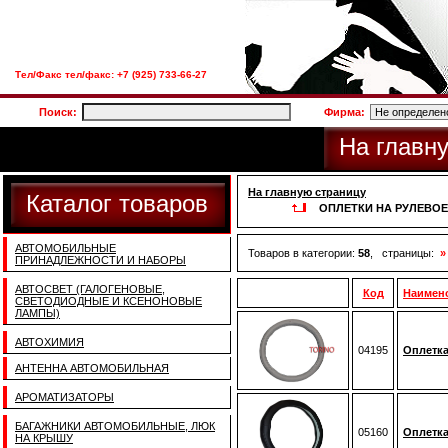
Тел/Факс тел/факс: +7 (925) 733-66-27
Поиск:
Фирма:
На главн
На главную страницу
Каталог товаров
ОПЛЕТКИ НА РУЛЕВО
АВТОМОБИЛЬНЫЕ
Товаров в категории:
58
, страницы:
»
ПРИНАДЛЕЖНОСТИ И НАБОРЫ
АВТОСВЕТ (ГАЛОГЕНОВЫЕ,
Код
Наимен
СВЕТОДИОДНЫЕ И КСЕНОНОВЫЕ
ЛАМПЫ)
АВТОХИМИЯ
04195
Оплетка
АНТЕННА АВТОМОБИЛЬНАЯ
АРОМАТИЗАТОРЫ
БАГАЖНИКИ АВТОМОБИЛЬНЫЕ, ЛЮК
05160
Оплетка
НА КРЫШУ