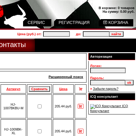
В корзине:
0 товаров
На сумму:
0.00 руб.
СЕРВИС
РЕГИСТРАЦИЯ
КОРЗИНА
Цена (руб.) от:
до:
онтакты
Авторизация
Логин:
Расширенный поиск
Пароль:
»
Забыли пароль?
Артикул
Цена
ICQ консультант
HJ-
ICQ
205.44 руб.
1007BKBU-M
Консультант
HJ-1009BK-
205.44 руб.
XL