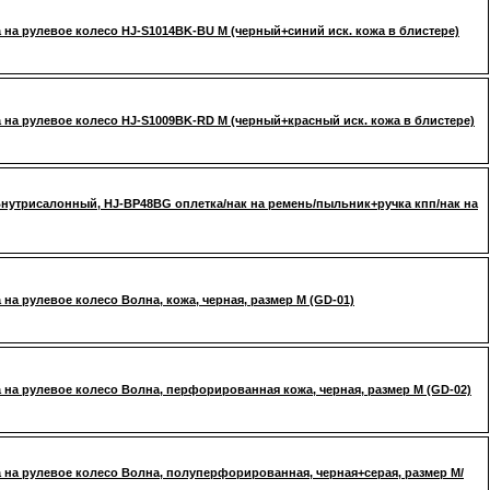
 на рулевое колесо HJ-S1014BK-BU M (черный+синий иск. кожа в блистере)
 на рулевое колесо HJ-S1009BK-RD M (черный+красный иск. кожа в блистере)
нутрисалонный, HJ-BP48BG оплетка/нак на ремень/пыльник+ручка кпп/нак на
 на рулевое колесо Волна, кожа, черная, размер М (GD-01)
 на рулевое колесо Волна, перфорированная кожа, черная, размер М (GD-02)
 на рулевое колесо Волна, полуперфорированная, черная+серая, размер М/