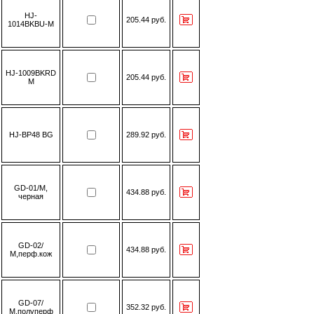
HJ-
205.44 руб.
1014BKBU-M
HJ-1009BKRD
205.44 руб.
M
HJ-BP48 BG
289.92 руб.
GD-01/М,
434.88 руб.
черная
GD-02/
434.88 руб.
М,перф.кож
GD-07/
352.32 руб.
М,полуперф