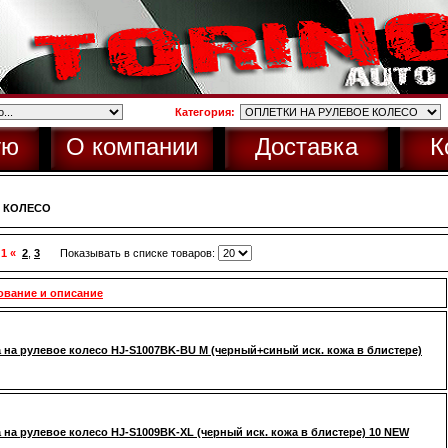
Категория:
ую
О компании
Доставка
К
Е КОЛЕСО
 1 «
2
,
3
Показывать в списке товаров:
ование и описание
 на рулевое колесо HJ-S1007BK-BU M (черный+синый иск. кожа в блистере)
 на рулевое колесо HJ-S1009BK-XL (черный иск. кожа в блистере) 10 NEW