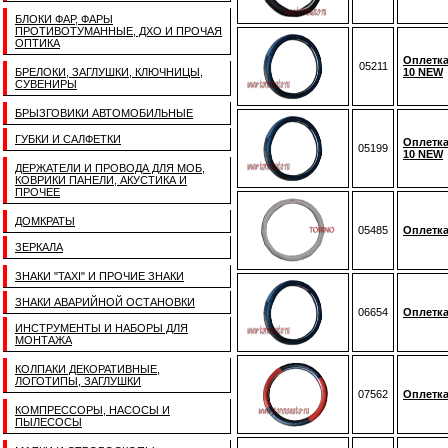
БЛОКИ ФАР, ФАРЫ
ПРОТИВОТУМАННЫЕ, ДХО И ПРОЧАЯ
ОПТИКА
Оплетка
05211
БРЕЛОКИ, ЗАГЛУШКИ, КЛЮЧНИЦЫ,
10 NEW
СУВЕНИРЫ
БРЫЗГОВИКИ АВТОМОБИЛЬНЫЕ
ГУБКИ И САЛФЕТКИ
Оплетка
05199
10 NEW
ДЕРЖАТЕЛИ И ПРОВОДА ДЛЯ МОБ,
КОВРИКИ ПАНЕЛИ, АКУСТИКА И
ПРОЧЕЕ
ДОМКРАТЫ
05485
Оплетка
ЗЕРКАЛА
ЗНАКИ "TAXI" И ПРОЧИЕ ЗНАКИ
ЗНАКИ АВАРИЙНОЙ ОСТАНОВКИ
06654
Оплетка
ИНСТРУМЕНТЫ И НАБОРЫ ДЛЯ
МОНТАЖА
КОЛПАКИ ДЕКОРАТИВНЫЕ,
ЛОГОТИПЫ, ЗАГЛУШКИ
07562
Оплетка
КОМПРЕССОРЫ, НАСОСЫ И
ПЫЛЕСОСЫ