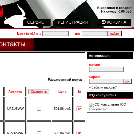
В корзине:
0 товаров
На сумму:
0.00 руб.
СЕРВИС
РЕГИСТРАЦИЯ
КОРЗИНА
Цена (руб.) от:
до:
онтакты
Авторизация
Логин:
Пароль:
Расширенный поиск
»
Забыли пароль?
Артикул
Цена
ICQ консультант
ICQ
NP21/5WW
501.86 руб.
Консультант
NP21/5WR
503.04 руб.