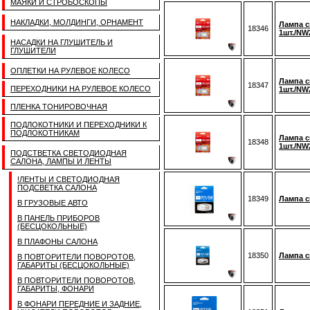
МАЯКИ И СТРОБОСКОПЫ
НАКЛАДКИ, МОЛДИНГИ, ОРНАМЕНТ
Лампа с
18346
1шт./N
НАСАДКИ НА ГЛУШИТЕЛЬ И
ГЛУШИТЕЛИ
ОПЛЕТКИ НА РУЛЕВОЕ КОЛЕСО
Лампа с
18347
ПЕРЕХОДНИКИ НА РУЛЕВОЕ КОЛЕСО
1шт./N
ПЛЕНКА ТОНИРОВОЧНАЯ
ПОДЛОКОТНИКИ И ПЕРЕХОДНИКИ К
ПОДЛОКОТНИКАМ
Лампа с
18348
1шт./N
ПОДСТВЕТКА СВЕТОДИОДНАЯ
САЛОНА, ЛАМПЫ И ЛЕНТЫ
!ЛЕНТЫ И СВЕТОДИОДНАЯ
ПОДСВЕТКА САЛОНА
18349
Лампа с
В ГРУЗОВЫЕ АВТО
В ПАНЕЛЬ ПРИБОРОВ
(БЕСЦОКОЛЬНЫЕ)
В ПЛАФОНЫ САЛОНА
18350
Лампа с
В ПОВТОРИТЕЛИ ПОВОРОТОВ,
ГАБАРИТЫ (БЕСЦОКОЛЬНЫЕ)
В ПОВТОРИТЕЛИ ПОВОРОТОВ,
ГАБАРИТЫ, ФОНАРИ
В ФОНАРИ ПЕРЕДНИЕ И ЗАДНИЕ,