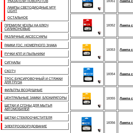
УКАЗАТЕЛИ ПОВОРОТОВ
18351
Лампа с
ЛАМПЫ СВЕТОДИОДНЫЕ MTF
LIGHT
ОСТАЛЬНОЕ
ПРЕМИУМ ЧЕХЛЫ НА КЛЮЧ
18352
Лампа с
СИЛИКОНОВЫЕ
РАЗЛИЧНЫЕ АКСЕССУАРЫ
РАМКИ ГОС. НОМЕРНОГО ЗНАКА
18353
Лампа с
РУЧКИ КПП И ПЫЛЬНИКИ
СИГНАЛЫ
СКОТЧ
18354
Лампа с
ТРОС БУКСИРОВОЧНЫЙ И СТЯЖКИ
ДЛЯ ГРУЗА
ФИЛЬТРЫ ВОЗДУШНЫЕ
ЦЕНТРАЛЬНЫЕ ЗАМКИ, БЛОКИРАТОРЫ
18355
Лампа с
ЩЕТКИ И СГОНЫ ДЛЯ МЫТЬЯ
АВТОМОБИЛЕЙ
ЩЕТКИ СТЕКЛООЧИСТИТЕЛЯ
18356
Лампа с
ЭЛЕКТРООБОРУДОВАНИЕ