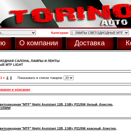
Категория:
ую
О компании
Доставка
К
ИОДНАЯ САЛОНА, ЛАМПЫ И ЛЕНТЫ
Е MTF LIGHT
 1 «
2
,
3
Показывать в списке товаров:
ование и описание
ветодиодная "MTF" Night Assistant 12В, 2.5Вт, P21/5W, белый, блистер,
21/5WW
ветодиодная "MTF" Night Assistant 12В, 2.5Вт, P21/5W, красный, блистер,