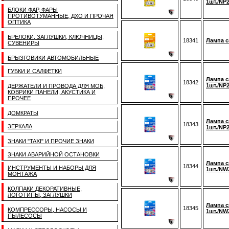
1шт./NP
БЛОКИ ФАР, ФАРЫ
ПРОТИВОТУМАННЫЕ, ДХО И ПРОЧАЯ
ОПТИКА
БРЕЛОКИ, ЗАГЛУШКИ, КЛЮЧНИЦЫ,
18341
Лампа с
СУВЕНИРЫ
БРЫЗГОВИКИ АВТОМОБИЛЬНЫЕ
ГУБКИ И САЛФЕТКИ
Лампа с
18342
1шт./NP
ДЕРЖАТЕЛИ И ПРОВОДА ДЛЯ МОБ,
КОВРИКИ ПАНЕЛИ, АКУСТИКА И
ПРОЧЕЕ
ДОМКРАТЫ
Лампа с
18343
ЗЕРКАЛА
1шт./NP
ЗНАКИ "TAXI" И ПРОЧИЕ ЗНАКИ
ЗНАКИ АВАРИЙНОЙ ОСТАНОВКИ
Лампа с
18344
ИНСТРУМЕНТЫ И НАБОРЫ ДЛЯ
1шт./N
МОНТАЖА
КОЛПАКИ ДЕКОРАТИВНЫЕ,
ЛОГОТИПЫ, ЗАГЛУШКИ
Лампа с
18345
КОМПРЕССОРЫ, НАСОСЫ И
1шт./NW
ПЫЛЕСОСЫ