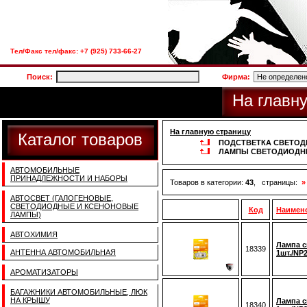
Тел/Факс тел/факс: +7 (925) 733-66-27
Поиск:
Фирма:
На главн
На главную страницу
Каталог товаров
ПОДСТВЕТКА СВЕТОД
ЛАМПЫ СВЕТОДИОДНЫ
АВТОМОБИЛЬНЫЕ
ПРИНАДЛЕЖНОСТИ И НАБОРЫ
Товаров в категории:
43
, страницы:
»
АВТОСВЕТ (ГАЛОГЕНОВЫЕ,
СВЕТОДИОДНЫЕ И КСЕНОНОВЫЕ
Код
Наимен
ЛАМПЫ)
АВТОХИМИЯ
Лампа с
18339
АНТЕННА АВТОМОБИЛЬНАЯ
1шт./NP
АРОМАТИЗАТОРЫ
БАГАЖНИКИ АВТОМОБИЛЬНЫЕ, ЛЮК
НА КРЫШУ
Лампа с
18340