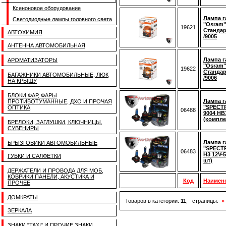
Ксеноновое оборудование
Лампа г
Светодиодные лампы головного света
"Osram"
19621
Стандар
АВТОХИМИЯ
/9005
АНТЕННА АВТОМОБИЛЬНАЯ
Лампа г
АРОМАТИЗАТОРЫ
"Osram"
19622
Стандар
БАГАЖНИКИ АВТОМОБИЛЬНЫЕ, ЛЮК
/9006
НА КРЫШУ
БЛОКИ ФАР, ФАРЫ
Лампа г
ПРОТИВОТУМАННЫЕ, ДХО И ПРОЧАЯ
"SPECTR
ОПТИКА
06488
9004 HB
(компле
БРЕЛОКИ, ЗАГЛУШКИ, КЛЮЧНИЦЫ,
СУВЕНИРЫ
Лампа г
БРЫЗГОВИКИ АВТОМОБИЛЬНЫЕ
"SPECTR
06483
H3 12V-
ГУБКИ И САЛФЕТКИ
шт)
ДЕРЖАТЕЛИ И ПРОВОДА ДЛЯ МОБ,
КОВРИКИ ПАНЕЛИ, АКУСТИКА И
Код
Наимен
ПРОЧЕЕ
ДОМКРАТЫ
Товаров в категории:
11
, страницы:
»
ЗЕРКАЛА
ЗНАКИ "TAXI" И ПРОЧИЕ ЗНАКИ