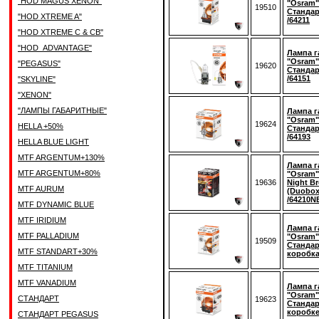
"HOD MAGUS XENON"
"Osram"
19510
Стандар
"HOD XTREME A"
/64211
"HOD XTREME C & CB"
"HOD_ADVANTAGE"
Лампа г
"Osram"
"PEGASUS"
19620
Стандар
/64151
"SKYLINE"
"XENON"
"ЛАМПЫ ГАБАРИТНЫЕ"
Лампа г
"Osram"
19624
HELLA +50%
Стандар
/64193
HELLA BLUE LIGHT
MTF ARGENTUM+130%
Лампа г
MTF ARGENTUM+80%
"Osram"
19636
Night B
MTF AURUM
(Duobox
/64210N
MTF DYNAMIC BLUE
MTF IRIDIUM
Лампа г
MTF PALLADIUM
"Osram"
19509
Стандар
MTF STANDART+30%
коробка
MTF TITANIUM
MTF VANADIUM
Лампа г
"Osram"
СТАНДАРТ
19623
Стандар
коробке
СТАНДАРТ PEGASUS