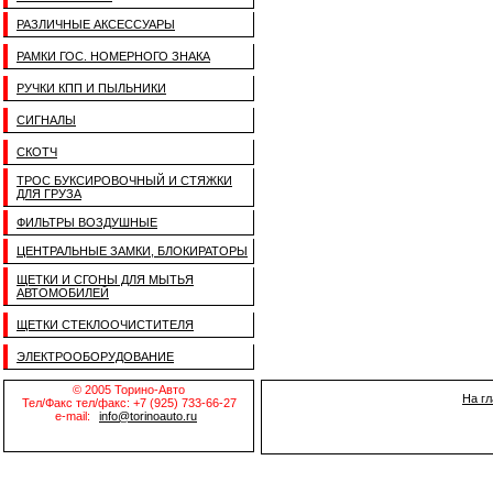
РАЗЛИЧНЫЕ АКСЕССУАРЫ
РАМКИ ГОС. НОМЕРНОГО ЗНАКА
РУЧКИ КПП И ПЫЛЬНИКИ
СИГНАЛЫ
СКОТЧ
ТРОС БУКСИРОВОЧНЫЙ И СТЯЖКИ
ДЛЯ ГРУЗА
ФИЛЬТРЫ ВОЗДУШНЫЕ
ЦЕНТРАЛЬНЫЕ ЗАМКИ, БЛОКИРАТОРЫ
ЩЕТКИ И СГОНЫ ДЛЯ МЫТЬЯ
АВТОМОБИЛЕЙ
ЩЕТКИ СТЕКЛООЧИСТИТЕЛЯ
ЭЛЕКТРООБОРУДОВАНИЕ
© 2005 Торино-Авто
На г
Тел/Факс тел/факс: +7 (925) 733-66-27
e-mail:
info@torinoauto.ru