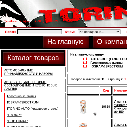
Тел/Факс тел/факс: +7 (925) 733-66-27
Поиск:
Фирма:
На главную
О компан
На главную страницу
Каталог товаров
АВТОСВЕТ (ГАЛОГЕН
Галогеновые лампы
!OSRAM&SPECTRUM
АВТОМОБИЛЬНЫЕ
ПРИНАДЛЕЖНОСТИ И НАБОРЫ
Товаров в категории:
11
, страницы:
»
АВТОСВЕТ (ГАЛОГЕНОВЫЕ,
СВЕТОДИОДНЫЕ И КСЕНОНОВЫЕ
ЛАМПЫ)
Код
Наимен
Галогеновые лампы
Лампа г
!OSRAM&SPECTRUM
"Osram"
19619
Стандар
!TORINO AUTO (кварцевое стекло)
/64150
"F-9 BOX"
"HOD LUMAX"
Лампа г