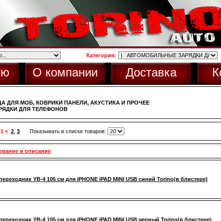
Категория:
ую
О компании
Доставка
К
А ДЛЯ МОБ, КОВРИКИ ПАНЕЛИ, АКУСТИКА И ПРОЧЕЕ
РЯДКИ ДЛЯ ТЕЛЕФОНОВ
 1 «
2
,
3
Показывать в списке товаров:
ование и описание
переходник YB-4 105 см для iPHONE iPAD MINI USB синий Torino(в блистере)
переходник YB-4 105 см для iPHONE iPAD MINI USB черный Torino(в блистере)