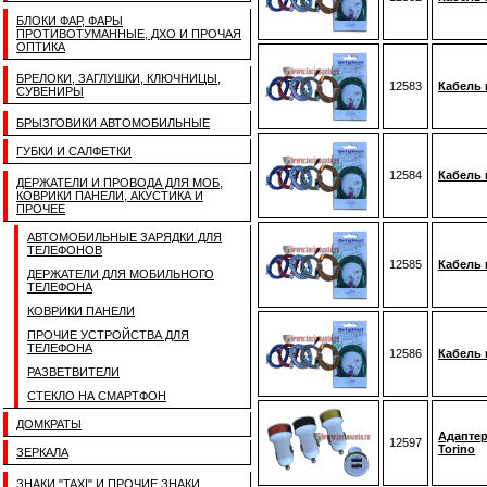
БЛОКИ ФАР, ФАРЫ
ПРОТИВОТУМАННЫЕ, ДХО И ПРОЧАЯ
ОПТИКА
БРЕЛОКИ, ЗАГЛУШКИ, КЛЮЧНИЦЫ,
12583
Кабель 
СУВЕНИРЫ
БРЫЗГОВИКИ АВТОМОБИЛЬНЫЕ
ГУБКИ И САЛФЕТКИ
12584
Кабель 
ДЕРЖАТЕЛИ И ПРОВОДА ДЛЯ МОБ,
КОВРИКИ ПАНЕЛИ, АКУСТИКА И
ПРОЧЕЕ
АВТОМОБИЛЬНЫЕ ЗАРЯДКИ ДЛЯ
ТЕЛЕФОНОВ
12585
Кабель 
ДЕРЖАТЕЛИ ДЛЯ МОБИЛЬНОГО
ТЕЛЕФОНА
КОВРИКИ ПАНЕЛИ
ПРОЧИЕ УСТРОЙСТВА ДЛЯ
ТЕЛЕФОНА
12586
Кабель 
РАЗВЕТВИТЕЛИ
СТЕКЛО НА СМАРТФОН
ДОМКРАТЫ
Адаптер
12597
Torino
ЗЕРКАЛА
ЗНАКИ "TAXI" И ПРОЧИЕ ЗНАКИ