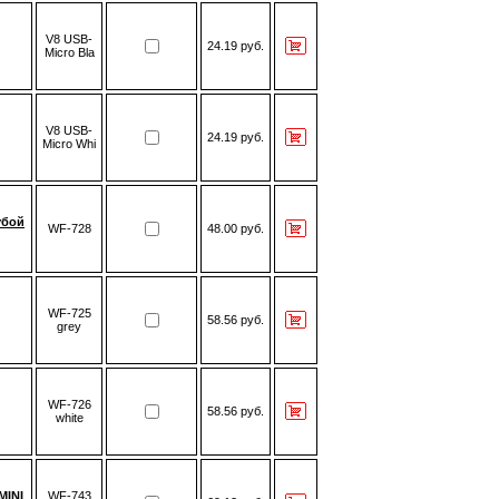
V8 USB-
24.19 руб.
Micro Bla
V8 USB-
24.19 руб.
Micro Whi
убой
WF-728
48.00 руб.
WF-725
58.56 руб.
grey
WF-726
58.56 руб.
white
MINI
WF-743