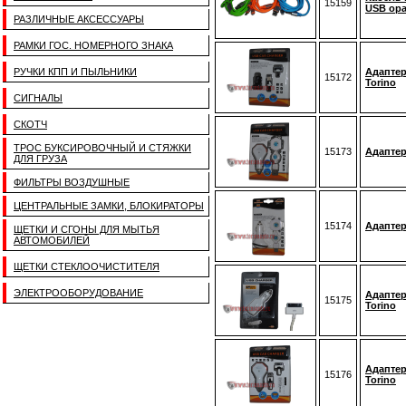
15159
USB ор
РАЗЛИЧНЫЕ АКСЕССУАРЫ
РАМКИ ГОС. НОМЕРНОГО ЗНАКА
РУЧКИ КПП И ПЫЛЬНИКИ
Адаптер
15172
Torino
СИГНАЛЫ
СКОТЧ
ТРОС БУКСИРОВОЧНЫЙ И СТЯЖКИ
15173
Адаптер
ДЛЯ ГРУЗА
ФИЛЬТРЫ ВОЗДУШНЫЕ
ЦЕНТРАЛЬНЫЕ ЗАМКИ, БЛОКИРАТОРЫ
15174
Адаптер
ЩЕТКИ И СГОНЫ ДЛЯ МЫТЬЯ
АВТОМОБИЛЕЙ
ЩЕТКИ СТЕКЛООЧИСТИТЕЛЯ
ЭЛЕКТРООБОРУДОВАНИЕ
Адаптер
15175
Torino
Адаптер
15176
Torino