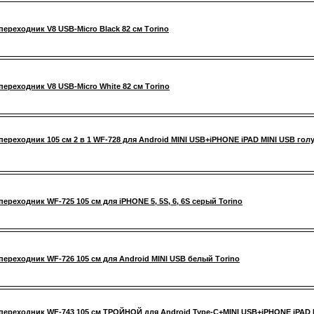
переходник V8 USB-Micro Black 82 см Тorino
переходник V8 USB-Micro White 82 см Тorino
переходник 105 см 2 в 1 WF-728 для Android MINI USB+iPHONE iPAD MINI USB гол
переходник WF-725 105 см для iPHONE 5, 5S, 6, 6S серый Torino
переходник WF-726 105 см для Android MINI USB белый Тorino
переходник WF-743 105 см ТРОЙНОЙ для Android Type-C+MINI USB+iPHONE iPAD 