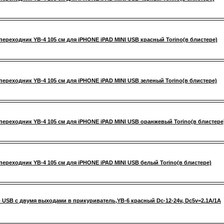
переходник YB-4 105 см для iPHONE iPAD MINI USB красный Torino(в блистере)
переходник YB-4 105 см для iPHONE iPAD MINI USB зеленый Torino(в блистере)
переходник YB-4 105 см для iPHONE iPAD MINI USB оранжевый Torino(в блистере
переходник YB-4 105 см для iPHONE iPAD MINI USB белый Torino(в блистере)
 USB с двумя выходами в прикуриватель,YB-6 красный Dc-12-24v, Dc5v=2.1A/1A