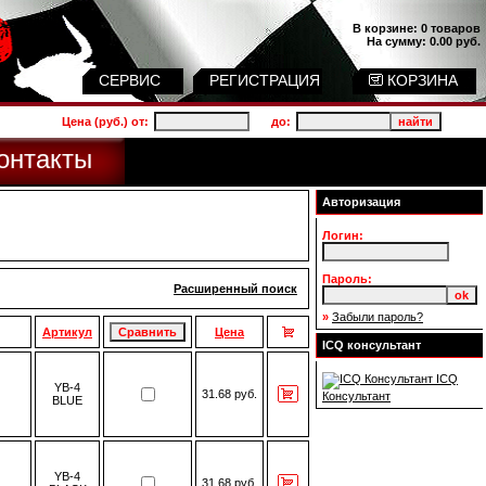
В корзине:
0 товаров
На сумму:
0.00 руб.
СЕРВИС
РЕГИСТРАЦИЯ
КОРЗИНА
Цена (руб.) от:
до:
онтакты
Авторизация
Логин:
Пароль:
Расширенный поиск
»
Забыли пароль?
Артикул
Цена
ICQ консультант
ICQ
YB-4
31.68 руб.
Консультант
BLUE
YB-4
31.68 руб.