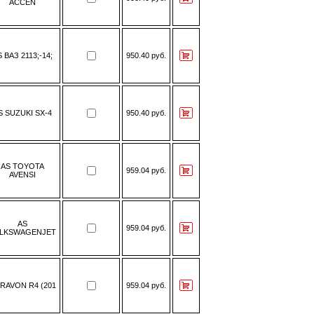
ACCEN
 ВАЗ 2113;-14;
950.40 руб.
S SUZUKI SX-4
950.40 руб.
AS TOYOTA
959.04 руб.
AVENSI
AS
959.04 руб.
LKSWAGENJET
 RAVON R4 (201
959.04 руб.