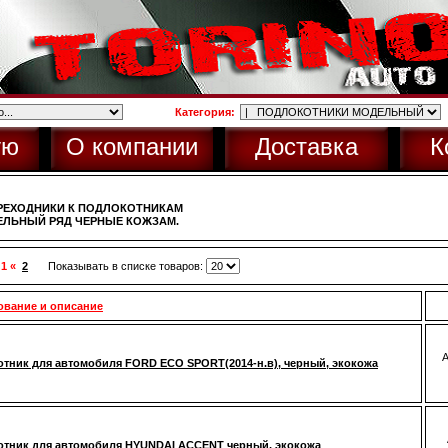
Категория:
ую
О компании
Доставка
К
РЕХОДНИКИ К ПОДЛОКОТНИКАМ
ЛЬНЫЙ РЯД ЧЕРНЫЕ КОЖЗАМ.
 1 «
2
Показывать в списке товаров:
ование и описание
тник для автомобиля FORD ECO SPORT(2014-н.в), черный, экокожа
тник для автомобиля HYUNDAI ACCENT черный, экокожа