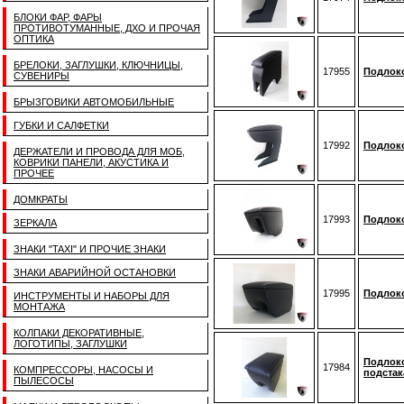
БЛОКИ ФАР, ФАРЫ
ПРОТИВОТУМАННЫЕ, ДХО И ПРОЧАЯ
ОПТИКА
БРЕЛОКИ, ЗАГЛУШКИ, КЛЮЧНИЦЫ,
17955
Подлоко
СУВЕНИРЫ
БРЫЗГОВИКИ АВТОМОБИЛЬНЫЕ
ГУБКИ И САЛФЕТКИ
17992
Подлоко
ДЕРЖАТЕЛИ И ПРОВОДА ДЛЯ МОБ,
КОВРИКИ ПАНЕЛИ, АКУСТИКА И
ПРОЧЕЕ
ДОМКРАТЫ
17993
Подлоко
ЗЕРКАЛА
ЗНАКИ "TAXI" И ПРОЧИЕ ЗНАКИ
ЗНАКИ АВАРИЙНОЙ ОСТАНОВКИ
17995
Подлоко
ИНСТРУМЕНТЫ И НАБОРЫ ДЛЯ
МОНТАЖА
КОЛПАКИ ДЕКОРАТИВНЫЕ,
ЛОГОТИПЫ, ЗАГЛУШКИ
Подлоко
17984
КОМПРЕССОРЫ, НАСОСЫ И
подстак
ПЫЛЕСОСЫ