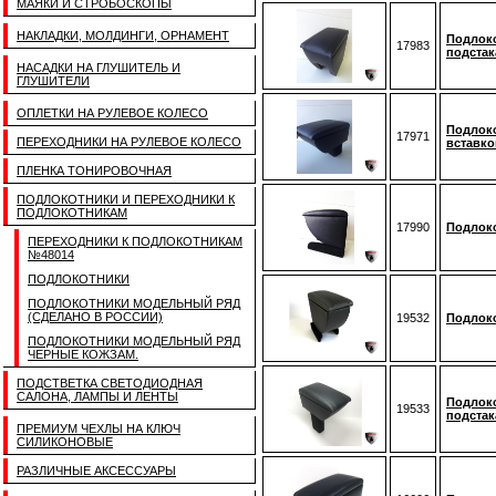
МАЯКИ И СТРОБОСКОПЫ
НАКЛАДКИ, МОЛДИНГИ, ОРНАМЕНТ
Подлоко
17983
подстак
НАСАДКИ НА ГЛУШИТЕЛЬ И
ГЛУШИТЕЛИ
ОПЛЕТКИ НА РУЛЕВОЕ КОЛЕСО
Подлоко
17971
ПЕРЕХОДНИКИ НА РУЛЕВОЕ КОЛЕСО
вставко
ПЛЕНКА ТОНИРОВОЧНАЯ
ПОДЛОКОТНИКИ И ПЕРЕХОДНИКИ К
ПОДЛОКОТНИКАМ
17990
Подлоко
ПЕРЕХОДНИКИ К ПОДЛОКОТНИКАМ
№48014
ПОДЛОКОТНИКИ
ПОДЛОКОТНИКИ МОДЕЛЬНЫЙ РЯД
(СДЕЛАНО В РОССИИ)
19532
Подлоко
ПОДЛОКОТНИКИ МОДЕЛЬНЫЙ РЯД
ЧЕРНЫЕ КОЖЗАМ.
ПОДСТВЕТКА СВЕТОДИОДНАЯ
САЛОНА, ЛАМПЫ И ЛЕНТЫ
Подлоко
19533
подстак
ПРЕМИУМ ЧЕХЛЫ НА КЛЮЧ
СИЛИКОНОВЫЕ
РАЗЛИЧНЫЕ АКСЕССУАРЫ