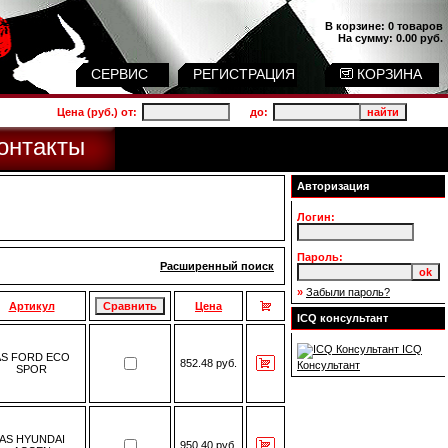
В корзине:
0 товаров
На сумму:
0.00 руб.
СЕРВИС
РЕГИСТРАЦИЯ
КОРЗИНА
Цена (руб.) от:
до:
онтакты
Авторизация
Логин:
Пароль:
Расширенный поиск
»
Забыли пароль?
Артикул
Цена
ICQ консультант
ICQ
AS FORD ECO
852.48 руб.
Консультант
SPOR
AS HYUNDAI
950.40 руб.