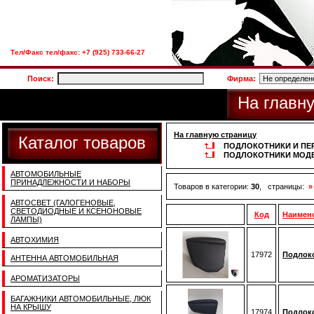
Тел/Факс тел/факс: +7 (925) 733-66-27
Поиск:
Фирма:
На главн
На главную страницу
Каталог товаров
ПОДЛОКОТНИКИ И ПЕ
ПОДЛОКОТНИКИ МОДЕ
АВТОМОБИЛЬНЫЕ
ПРИНАДЛЕЖНОСТИ И НАБОРЫ
Товаров в категории:
30
, страницы:
»
АВТОСВЕТ (ГАЛОГЕНОВЫЕ,
СВЕТОДИОДНЫЕ И КСЕНОНОВЫЕ
Код
Наимен
ЛАМПЫ)
АВТОХИМИЯ
17972
Подлоко
АНТЕННА АВТОМОБИЛЬНАЯ
АРОМАТИЗАТОРЫ
БАГАЖНИКИ АВТОМОБИЛЬНЫЕ, ЛЮК
НА КРЫШУ
17974
Подлоко