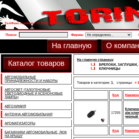
Тел/Факс тел/факс: +7 (925) 733-66-27
Поиск:
Фирма:
На главную
О компан
На главную страницу
Каталог товаров
БРЕЛОКИ, ЗАГЛУШКИ
КЛЮЧНИЦЫ
АВТОМОБИЛЬНЫЕ
ПРИНАДЛЕЖНОСТИ И НАБОРЫ
Товаров в категории:
1
, страницы:
» 
АВТОСВЕТ (ГАЛОГЕНОВЫЕ,
СВЕТОДИОДНЫЕ И КСЕНОНОВЫЕ
Код
Наимен
ЛАМПЫ)
АВТОХИМИЯ
Ключниц
17255
а\м клю
АНТЕННА АВТОМОБИЛЬНАЯ
черный 
АРОМАТИЗАТОРЫ
Код
Наимен
БАГАЖНИКИ АВТОМОБИЛЬНЫЕ, ЛЮК
НА КРЫШУ