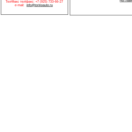
На глав
Тел/Факс тел/факс: +7 (925) 733-66-27
e-mail:
info@torinoauto.ru