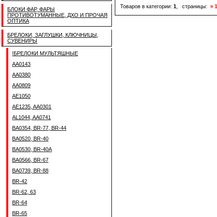
Товаров в категории:
1
, страницы:
» 
БЛОКИ ФАР, ФАРЫ
ПРОТИВОТУМАННЫЕ, ДХО И ПРОЧАЯ
ОПТИКА
БРЕЛОКИ, ЗАГЛУШКИ, КЛЮЧНИЦЫ,
СУВЕНИРЫ
!БРЕЛОКИ МУЛЬТЯШНЫЕ
AA0143
AA0380
AA0809
AE1050
AE1235, AA0301
AL1044, AA0741
BA0354, BR-77, BR-44
BA0520, BR-40
BA0530, BR-40A
BA0566, BR-67
BA0739, BR-88
BR-42
BR-62, 63
BR-64
BR-65