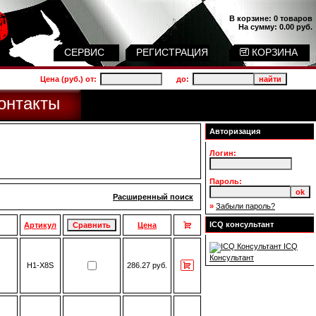
В корзине:
0 товаров
На сумму:
0.00 руб.
СЕРВИС
РЕГИСТРАЦИЯ
КОРЗИНА
Цена (руб.) от:
до:
онтакты
Авторизация
Логин:
Пароль:
Расширенный поиск
»
Забыли пароль?
ICQ консультант
Артикул
Цена
ICQ
Консультант
H1-X8S
286.27 руб.