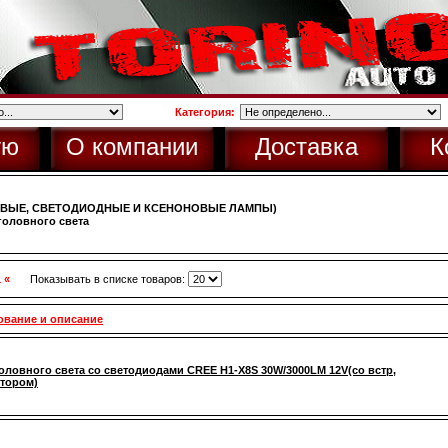
Категория:
ую
О компании
Доставка
К
ОВЫЕ, СВЕТОДИОДНЫЕ И КСЕНОНОВЫЕ ЛАМПЫ)
оловного света
1 «
Показывать в списке товаров:
ование и описание
оловного света со светодиодами CREE H1-X8S 30W/3000LM 12V(со встр,
тором)