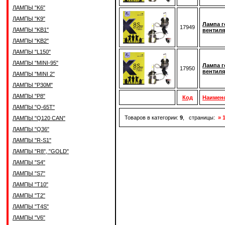
ЛАМПЫ "K6"
ЛАМПЫ "K9"
Лампа г
17949
ЛАМПЫ "KB1"
вентиля
ЛАМПЫ "KB2"
ЛАМПЫ "L150"
ЛАМПЫ "MINI-95"
Лампа г
17950
вентиля
ЛАМПЫ "MINI 2"
ЛАМПЫ "P30M"
ЛАМПЫ "P8"
Код
Наимен
ЛАМПЫ "Q-65T"
Товаров в категории:
9
, страницы:
» 
ЛАМПЫ "Q120 CAN"
ЛАМПЫ "Q36"
ЛАМПЫ "R-S1"
ЛАМПЫ "R8", "GOLD"
ЛАМПЫ "S4"
ЛАМПЫ "S7"
ЛАМПЫ "T10"
ЛАМПЫ "T2"
ЛАМПЫ "T4S"
ЛАМПЫ "V6"