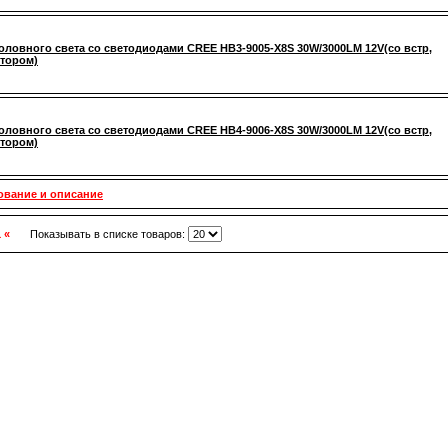
оловного света со светодиодами CREE HB3-9005-X8S 30W/3000LM 12V(со встр,
тором)
оловного света со светодиодами CREE HB4-9006-X8S 30W/3000LM 12V(со встр,
тором)
ование и описание
1 «
Показывать в списке товаров: