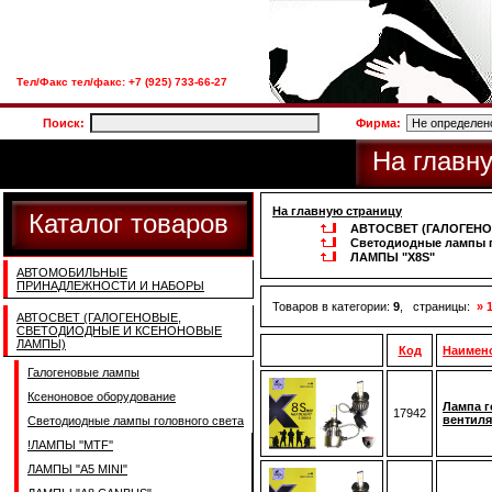
Тел/Факс тел/факс: +7 (925) 733-66-27
Поиск:
Фирма:
На главн
На главную страницу
Каталог товаров
АВТОСВЕТ (ГАЛОГЕН
Светодиодные лампы г
ЛАМПЫ "X8S"
АВТОМОБИЛЬНЫЕ
ПРИНАДЛЕЖНОСТИ И НАБОРЫ
Товаров в категории:
9
, страницы:
» 
АВТОСВЕТ (ГАЛОГЕНОВЫЕ,
СВЕТОДИОДНЫЕ И КСЕНОНОВЫЕ
ЛАМПЫ)
Код
Наимен
Галогеновые лампы
Ксеноновое оборудование
Лампа г
17942
вентиля
Светодиодные лампы головного света
!ЛАМПЫ ''MTF''
ЛАМПЫ "A5 MINI"