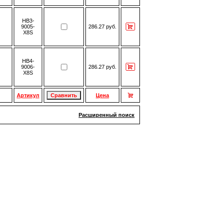
HB3-
9005-
286.27 руб.
X8S
HB4-
9006-
286.27 руб.
X8S
Артикул
Цена
Расширенный поиск