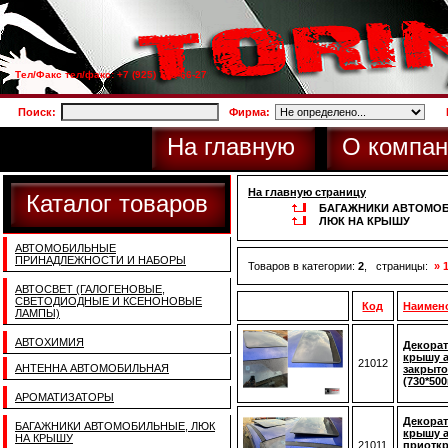
Тел/Факс тел/факс: +7 (925) 733-66-27
Поиск:
Фирма:
На главную
О компан
На главную страницу
Каталог товаров
БАГАЖНИКИ АВТОМОБ
ЛЮК НА КРЫШУ
АВТОМОБИЛЬНЫЕ
ПРИНАДЛЕЖНОСТИ И НАБОРЫ
Товаров в категории:
2
, страницы:
» 
АВТОСВЕТ (ГАЛОГЕНОВЫЕ,
СВЕТОДИОДНЫЕ И КСЕНОНОВЫЕ
Код
Наимен
ЛАМПЫ)
АВТОХИМИЯ
Декора
крышу а
21012
АНТЕННА АВТОМОБИЛЬНАЯ
закрыто
(730*50
АРОМАТИЗАТОРЫ
Декора
БАГАЖНИКИ АВТОМОБИЛЬНЫЕ, ЛЮК
крышу а
НА КРЫШУ
21011
приоткр