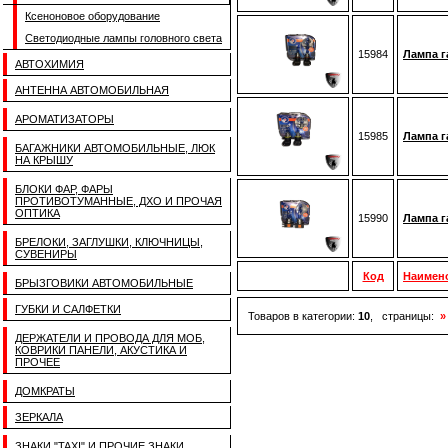
Ксеноновое оборудование
Светодиодные лампы головного света
15984
Лампа г
АВТОХИМИЯ
АНТЕННА АВТОМОБИЛЬНАЯ
АРОМАТИЗАТОРЫ
15985
Лампа г
БАГАЖНИКИ АВТОМОБИЛЬНЫЕ, ЛЮК
НА КРЫШУ
БЛОКИ ФАР, ФАРЫ
ПРОТИВОТУМАННЫЕ, ДХО И ПРОЧАЯ
ОПТИКА
15990
Лампа г
БРЕЛОКИ, ЗАГЛУШКИ, КЛЮЧНИЦЫ,
СУВЕНИРЫ
Код
Наимен
БРЫЗГОВИКИ АВТОМОБИЛЬНЫЕ
ГУБКИ И САЛФЕТКИ
Товаров в категории:
10
, страницы:
»
ДЕРЖАТЕЛИ И ПРОВОДА ДЛЯ МОБ,
КОВРИКИ ПАНЕЛИ, АКУСТИКА И
ПРОЧЕЕ
ДОМКРАТЫ
ЗЕРКАЛА
ЗНАКИ "TAXI" И ПРОЧИЕ ЗНАКИ