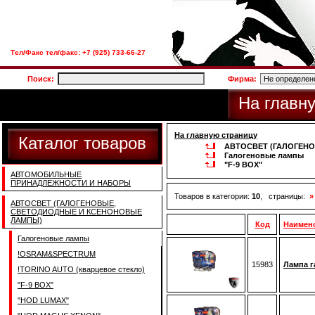
Тел/Факс тел/факс: +7 (925) 733-66-27
Поиск:
Фирма:
На главн
На главную страницу
Каталог товаров
АВТОСВЕТ (ГАЛОГЕН
Галогеновые лампы
"F-9 BOX"
АВТОМОБИЛЬНЫЕ
ПРИНАДЛЕЖНОСТИ И НАБОРЫ
Товаров в категории:
10
, страницы:
»
АВТОСВЕТ (ГАЛОГЕНОВЫЕ,
СВЕТОДИОДНЫЕ И КСЕНОНОВЫЕ
ЛАМПЫ)
Код
Наимен
Галогеновые лампы
!OSRAM&SPECTRUM
15983
Лампа г
!TORINO AUTO (кварцевое стекло)
"F-9 BOX"
"HOD LUMAX"