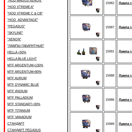
"HOD MAGUS XENON"
15982
Лампа г
"HOD XTREME A"
"HOD XTREME C & CB"
"HOD_ADVANTAGE"
"PEGASUS"
15987
Лампа г
"SKYLINE"
"XENON"
"ЛАМПЫ ГАБАРИТНЫЕ"
15991
Лампа г
HELLA +50%
HELLA BLUE LIGHT
MTF ARGENTUM+130%
MTF ARGENTUM+80%
15988
Лампа г
MTF AURUM
MTF DYNAMIC BLUE
MTF IRIDIUM
MTF PALLADIUM
15986
Лампа г
MTF STANDART+30%
MTF TITANIUM
MTF VANADIUM
СТАНДАРТ
15989
Лампа г
СТАНДАРТ PEGASUS