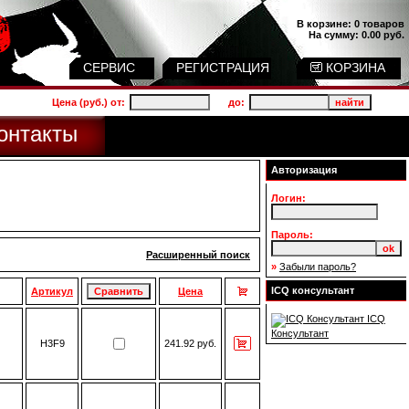
В корзине:
0 товаров
На сумму:
0.00 руб.
СЕРВИС
РЕГИСТРАЦИЯ
КОРЗИНА
Цена (руб.) от:
до:
онтакты
Авторизация
Логин:
Пароль:
Расширенный поиск
»
Забыли пароль?
ICQ консультант
Артикул
Цена
ICQ
Консультант
H3F9
241.92 руб.