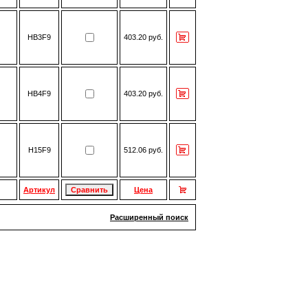
HB3F9
403.20 руб.
HB4F9
403.20 руб.
H15F9
512.06 руб.
Артикул
Цена
Расширенный поиск