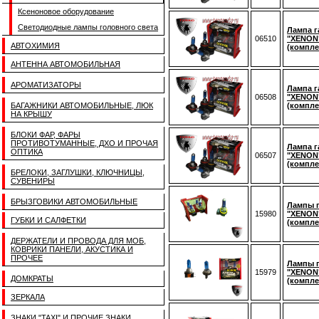
Ксеноновое оборудование
Светодиодные лампы головного света
Лампа г
06510
"XENON"
АВТОХИМИЯ
(компле
АНТЕННА АВТОМОБИЛЬНАЯ
АРОМАТИЗАТОРЫ
Лампа г
06508
"XENON
БАГАЖНИКИ АВТОМОБИЛЬНЫЕ, ЛЮК
(компле
НА КРЫШУ
БЛОКИ ФАР, ФАРЫ
ПРОТИВОТУМАННЫЕ, ДХО И ПРОЧАЯ
Лампа г
ОПТИКА
06507
"XENON
(компле
БРЕЛОКИ, ЗАГЛУШКИ, КЛЮЧНИЦЫ,
СУВЕНИРЫ
БРЫЗГОВИКИ АВТОМОБИЛЬНЫЕ
Лампы 
15980
"XENON"
ГУБКИ И САЛФЕТКИ
(компле
ДЕРЖАТЕЛИ И ПРОВОДА ДЛЯ МОБ,
КОВРИКИ ПАНЕЛИ, АКУСТИКА И
ПРОЧЕЕ
Лампы 
15979
"XENON"
ДОМКРАТЫ
(компле
ЗЕРКАЛА
ЗНАКИ "TAXI" И ПРОЧИЕ ЗНАКИ