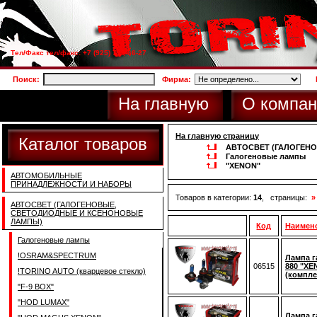
Тел/Факс тел/факс: +7 (925) 733-66-27
Поиск:
Фирма:
На главную
О компан
На главную страницу
Каталог товаров
АВТОСВЕТ (ГАЛОГЕН
Галогеновые лампы
"XENON"
АВТОМОБИЛЬНЫЕ
ПРИНАДЛЕЖНОСТИ И НАБОРЫ
Товаров в категории:
14
, страницы:
»
АВТОСВЕТ (ГАЛОГЕНОВЫЕ,
СВЕТОДИОДНЫЕ И КСЕНОНОВЫЕ
ЛАМПЫ)
Код
Наимен
Галогеновые лампы
!OSRAM&SPECTRUM
Лампа г
06515
880 "XE
!TORINO AUTO (кварцевое стекло)
(компле
"F-9 BOX"
"HOD LUMAX"
Лампа г