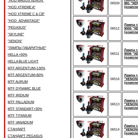
"HOD MAGUS XENON"
06509
881 "XE
(компле
"HOD XTREME A"
"HOD XTREME C & CB"
"HOD_ADVANTAGE"
Лампа г
"PEGASUS"
06512
9005 "X
(компле
"SKYLINE"
"XENON"
"ЛАМПЫ ГАБАРИТНЫЕ"
Лампа г
06511
9006 "X
HELLA +50%
(компле
HELLA BLUE LIGHT
MTF ARGENTUM+130%
MTF ARGENTUM+80%
Лампа г
06516
"XENON
MTF AURUM
(компле
MTF DYNAMIC BLUE
MTF IRIDIUM
Лампа г
MTF PALLADIUM
06513
"XENON
(компле
MTF STANDART+30%
MTF TITANIUM
MTF VANADIUM
Лампа г
СТАНДАРТ
06514
"XENON
(компле
СТАНДАРТ PEGASUS