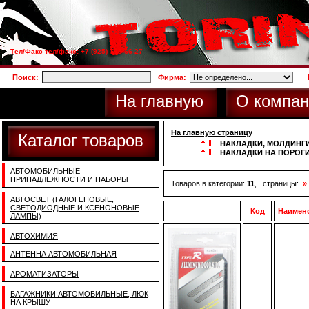
Тел/Факс тел/факс: +7 (925) 733-66-27
Поиск:
Фирма:
На главную
О компан
На главную страницу
Каталог товаров
НАКЛАДКИ, МОЛДИНГ
НАКЛАДКИ НА ПОРОГИ
АВТОМОБИЛЬНЫЕ
ПРИНАДЛЕЖНОСТИ И НАБОРЫ
Товаров в категории:
11
, страницы:
»
АВТОСВЕТ (ГАЛОГЕНОВЫЕ,
СВЕТОДИОДНЫЕ И КСЕНОНОВЫЕ
Код
Наимен
ЛАМПЫ)
АВТОХИМИЯ
АНТЕННА АВТОМОБИЛЬНАЯ
АРОМАТИЗАТОРЫ
БАГАЖНИКИ АВТОМОБИЛЬНЫЕ, ЛЮК
НА КРЫШУ