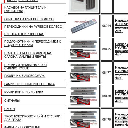
ШИЛЬДИКИ 3D OR-1
НАСАДКИ НА ГЛУШИТЕЛЬ И
ГЛУШИТЕЛИ
ОПЛЕТКИ НА РУЛЕВОЕ КОЛЕСО
Накладк
AD60 SP
06044
ПЕРЕХОДНИКИ НА РУЛЕВОЕ КОЛЕСО
нержаве
2шт.)
ПЛЕНКА ТОНИРОВОЧНАЯ
ПОДЛОКОТНИКИ И ПЕРЕХОДНИКИ К
Накладк
ПОДЛОКОТНИКАМ
HYUNDAI 
08475
нержаве
ПОДСТВЕТКА СВЕТОДИОДНАЯ
4шт.)
САЛОНА, ЛАМПЫ И ЛЕНТЫ
ПРЕМИУМ ЧЕХЛЫ НА КЛЮЧ
Накладк
СИЛИКОНОВЫЕ
HYUNDAI 
08477
нержаве
РАЗЛИЧНЫЕ АКСЕССУАРЫ
4шт.)
РАМКИ ГОС. НОМЕРНОГО ЗНАКА
Накладк
РУЧКИ КПП И ПЫЛЬНИКИ
HYUNDAI 
08478
нержаве
СИГНАЛЫ
4шт.)
СКОТЧ
Накладк
ТРОС БУКСИРОВОЧНЫЙ И СТЯЖКИ
HYUNDAI
08479
ДЛЯ ГРУЗА
из нерж
(комп 4ш
ФИЛЬТРЫ ВОЗДУШНЫЕ