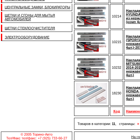
ЦЕНТРАЛЬНЫЕ ЗАМКИ, БЛОКИРАТОРЫ
Накладк
HYUNDAI
ЩЕТКИ И СГОНЫ ДЛЯ МЫТЬЯ
10214
из нерж
АВТОМОБИЛЕЙ
(комп 4ш
ЩЕТКИ СТЕКЛООЧИСТИТЕЛЯ
Накладк
ЭЛЕКТРООБОРУДОВАНИЕ
(SPORT
10215
нержаве
4шт.)-20
Накладк
MITSUBI
10232
2014-201
нержаве
4шт.)
Накладк
HONDA (
18230
нержаве
4шт.)
Код
Наимен
Товаров в категории:
11
, страницы:
»
© 2005 Торино-Авто
На г
Тел/Факс тел/факс: +7 (925) 733-66-27