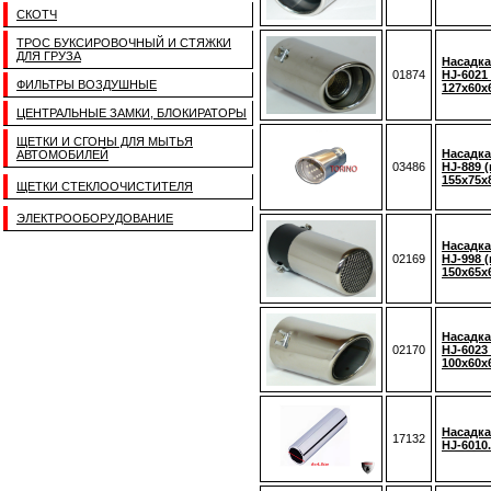
СКОТЧ
ТРОС БУКСИРОВОЧНЫЙ И СТЯЖКИ
ДЛЯ ГРУЗА
Насадка
01874
HJ-6021 
ФИЛЬТРЫ ВОЗДУШНЫЕ
127x60x
ЦЕНТРАЛЬНЫЕ ЗАМКИ, БЛОКИРАТОРЫ
ЩЕТКИ И СГОНЫ ДЛЯ МЫТЬЯ
Насадка
АВТОМОБИЛЕЙ
03486
HJ-889 (
155x75x
ЩЕТКИ СТЕКЛООЧИСТИТЕЛЯ
ЭЛЕКТРООБОРУДОВАНИЕ
Насадка
02169
HJ-998 (
150x65x
Насадка
02170
HJ-6023 
100х60х
Насадка
17132
HJ-6010.