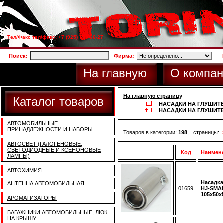
Тел/Факс тел/факс: +7 (925) 733-66-27
Поиск:
Фирма:
На главную
О компан
На главную страницу
Каталог товаров
НАСАДКИ НА ГЛУШИТ
НАСАДКИ НА ГЛУШИТ
АВТОМОБИЛЬНЫЕ
ПРИНАДЛЕЖНОСТИ И НАБОРЫ
Товаров в категории:
198
, страницы:
АВТОСВЕТ (ГАЛОГЕНОВЫЕ,
СВЕТОДИОДНЫЕ И КСЕНОНОВЫЕ
Код
Наимен
ЛАМПЫ)
АВТОХИМИЯ
Насадка
АНТЕННА АВТОМОБИЛЬНАЯ
01659
HJ-SMAL
105x50x
АРОМАТИЗАТОРЫ
БАГАЖНИКИ АВТОМОБИЛЬНЫЕ, ЛЮК
НА КРЫШУ