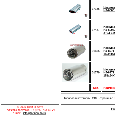
Насадка
17135
HJ-6000.
Насадка
17437
HJ-6005.
d=63-61
Насадка
01655
HJ-8971 
155x80x
Насадка
01779
HJ-8972 
151x84x
Код
Наимен
Товаров в категории:
198
, страницы:
© 2005 Торино-Авто
На
Тел/Факс тел/факс: +7 (925) 733-66-27
e-mail:
info@torinoauto.ru