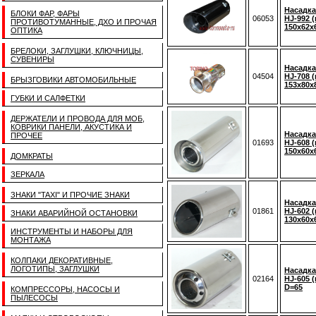
Насадка
БЛОКИ ФАР, ФАРЫ
06053
HJ-992 (
ПРОТИВОТУМАННЫЕ, ДХО И ПРОЧАЯ
150x62x
ОПТИКА
БРЕЛОКИ, ЗАГЛУШКИ, КЛЮЧНИЦЫ,
СУВЕНИРЫ
Насадка
04504
HJ-708 (
БРЫЗГОВИКИ АВТОМОБИЛЬНЫЕ
153x80x
ГУБКИ И САЛФЕТКИ
ДЕРЖАТЕЛИ И ПРОВОДА ДЛЯ МОБ,
КОВРИКИ ПАНЕЛИ, АКУСТИКА И
Насадка
ПРОЧЕЕ
01693
HJ-608 (
150x60x
ДОМКРАТЫ
ЗЕРКАЛА
ЗНАКИ "TAXI" И ПРОЧИЕ ЗНАКИ
Насадка
01861
HJ-602 (
ЗНАКИ АВАРИЙНОЙ ОСТАНОВКИ
130x60x
ИНСТРУМЕНТЫ И НАБОРЫ ДЛЯ
МОНТАЖА
КОЛПАКИ ДЕКОРАТИВНЫЕ,
ЛОГОТИПЫ, ЗАГЛУШКИ
Насадка
02164
HJ-605 (
D=65
КОМПРЕССОРЫ, НАСОСЫ И
ПЫЛЕСОСЫ