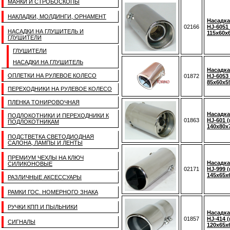
МАЯКИ И СТРОБОСКОПЫ
НАКЛАДКИ, МОЛДИНГИ, ОРНАМЕНТ
Насадка
02166
HJ-6051 
НАСАДКИ НА ГЛУШИТЕЛЬ И
115x60x
ГЛУШИТЕЛИ
ГЛУШИТЕЛИ
НАСАДКИ НА ГЛУШИТЕЛЬ
Насадка
ОПЛЕТКИ НА РУЛЕВОЕ КОЛЕСО
01872
HJ-6053 
85x60x5
ПЕРЕХОДНИКИ НА РУЛЕВОЕ КОЛЕСО
ПЛЕНКА ТОНИРОВОЧНАЯ
Насадка
ПОДЛОКОТНИКИ И ПЕРЕХОДНИКИ К
01863
HJ-601 (
ПОДЛОКОТНИКАМ
140x80x
ПОДСТВЕТКА СВЕТОДИОДНАЯ
САЛОНА, ЛАМПЫ И ЛЕНТЫ
ПРЕМИУМ ЧЕХЛЫ НА КЛЮЧ
Насадка
СИЛИКОНОВЫЕ
02171
HJ-999 (
145x65x
РАЗЛИЧНЫЕ АКСЕССУАРЫ
РАМКИ ГОС. НОМЕРНОГО ЗНАКА
РУЧКИ КПП И ПЫЛЬНИКИ
Насадка
01857
HJ-414 (
СИГНАЛЫ
120x65x