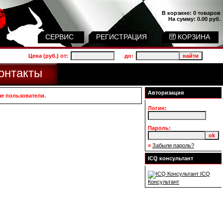
В корзине:
0 товаров
На сумму:
0.00 руб.
СЕРВИС
РЕГИСТРАЦИЯ
КОРЗИНА
Цена (руб.) от:
до:
онтакты
Авторизация
ые пользователи.
Логин:
Пароль:
»
Забыли пароль?
ICQ консультант
ICQ
Консультант