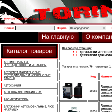
Тел/Факс тел/факс: +7 (925) 733-66-27
Поиск:
Фирма:
На главную
О компан
На главную страницу
Каталог товаров
ДЕРЖАТЕЛИ И ПРОВОД
ДЕРЖАТЕЛИ ДЛЯ МОБ
АВТОМОБИЛЬНЫЕ
ПРИНАДЛЕЖНОСТИ И НАБОРЫ
Товаров в категории:
76
, страницы:
1
АВТОСВЕТ (ГАЛОГЕНОВЫЕ,
СВЕТОДИОДНЫЕ И КСЕНОНОВЫЕ
Код
Наимен
ЛАМПЫ)
АВТОХИМИЯ
Держат
кожа) д
15055
АНТЕННА АВТОМОБИЛЬНАЯ
смартфо
вентил
АРОМАТИЗАТОРЫ
Держате
БАГАЖНИКИ АВТОМОБИЛЬНЫЕ, ЛЮК
универ
НА КРЫШУ
19251
(держат