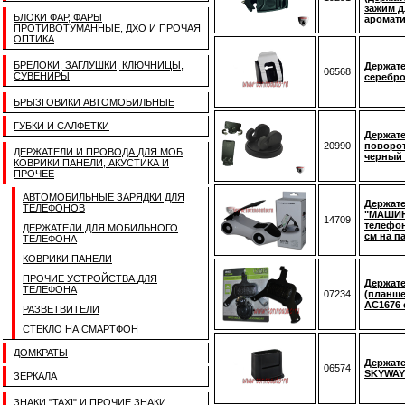
зажим д
БЛОКИ ФАР, ФАРЫ
аромати
ПРОТИВОТУМАННЫЕ, ДХО И ПРОЧАЯ
ОПТИКА
БРЕЛОКИ, ЗАГЛУШКИ, КЛЮЧНИЦЫ,
Держат
06568
СУВЕНИРЫ
серебро
БРЫЗГОВИКИ АВТОМОБИЛЬНЫЕ
ГУБКИ И САЛФЕТКИ
Держат
20990
поворот
ДЕРЖАТЕЛИ И ПРОВОДА ДЛЯ МОБ,
черный 
КОВРИКИ ПАНЕЛИ, АКУСТИКА И
ПРОЧЕЕ
АВТОМОБИЛЬНЫЕ ЗАРЯДКИ ДЛЯ
Держат
ТЕЛЕФОНОВ
"МАШИН
14709
телефон
ДЕРЖАТЕЛИ ДЛЯ МОБИЛЬНОГО
см на п
ТЕЛЕФОНА
КОВРИКИ ПАНЕЛИ
ПРОЧИЕ УСТРОЙСТВА ДЛЯ
Держат
ТЕЛЕФОНА
07234
(планше
АС1676 
РАЗВЕТВИТЕЛИ
СТЕКЛО НА СМАРТФОН
ДОМКРАТЫ
Держат
06574
SKYWAY 
ЗЕРКАЛА
ЗНАКИ "TAXI" И ПРОЧИЕ ЗНАКИ