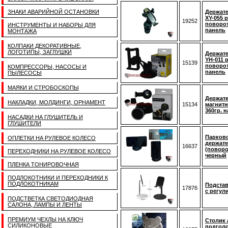
ЗНАКИ АВАРИЙНОЙ ОСТАНОВКИ
Держат
XY-055 
19252
поворот
ИНСТРУМЕНТЫ И НАБОРЫ ДЛЯ
панель
МОНТАЖА
КОЛПАКИ ДЕКОРАТИВНЫЕ,
ЛОГОТИПЫ, ЗАГЛУШКИ
Держат
YH-011 
15139
поворот
КОМПРЕССОРЫ, НАСОСЫ И
панель
ПЫЛЕСОСЫ
МАЯКИ И СТРОБОСКОПЫ
Держат
НАКЛАДКИ, МОЛДИНГИ, ОРНАМЕНТ
15134
магнит
360гр. 
НАСАДКИ НА ГЛУШИТЕЛЬ И
ГЛУШИТЕЛИ
Парково
ОПЛЕТКИ НА РУЛЕВОЕ КОЛЕСО
держате
16637
(поворо
ПЕРЕХОДНИКИ НА РУЛЕВОЕ КОЛЕСО
черный
ПЛЕНКА ТОНИРОВОЧНАЯ
ПОДЛОКОТНИКИ И ПЕРЕХОДНИКИ К
ПОДЛОКОТНИКАМ
Подстав
17876
с регул
ПОДСТВЕТКА СВЕТОДИОДНАЯ
САЛОНА, ЛАМПЫ И ЛЕНТЫ
ПРЕМИУМ ЧЕХЛЫ НА КЛЮЧ
Столик
СИЛИКОНОВЫЕ
подголо