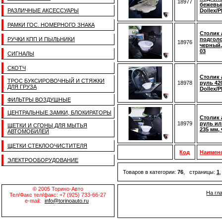
18977
бежевы
РАЗЛИЧНЫЕ АКСЕССУАРЫ
Dollex/
РАМКИ ГОС. НОМЕРНОГО ЗНАКА
Столик
РУЧКИ КПП И ПЫЛЬНИКИ
подголо
18976
черный,
03
СИГНАЛЫ
СКОТЧ
Столик
ТРОС БУКСИРОВОЧНЫЙ И СТЯЖКИ
18978
руль 42
ДЛЯ ГРУЗА
Dollex/
ФИЛЬТРЫ ВОЗДУШНЫЕ
ЦЕНТРАЛЬНЫЕ ЗАМКИ, БЛОКИРАТОРЫ
Столик
18979
руль ил
ЩЕТКИ И СГОНЫ ДЛЯ МЫТЬЯ
235 мм,
АВТОМОБИЛЕЙ
ЩЕТКИ СТЕКЛООЧИСТИТЕЛЯ
Код
Наимен
ЭЛЕКТРООБОРУДОВАНИЕ
Товаров в категории:
76
, страницы:
1
© 2005 Торино-Авто
На гл
Тел/Факс тел/факс: +7 (925) 733-66-27
e-mail:
info@torinoauto.ru