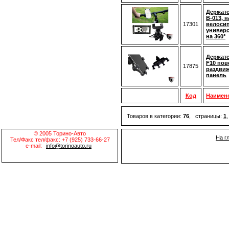
Держат
B-013, 
17301
велосип
универ
на 360°
Держат
F10 пов
17875
раздвиж
панель
Код
Наимен
Товаров в категории:
76
, страницы:
1
© 2005 Торино-Авто
На г
Тел/Факс тел/факс: +7 (925) 733-66-27
e-mail:
info@torinoauto.ru