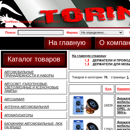
Тел/Факс тел/факс: +7 (925) 733-66-27
Поиск:
Фирма:
На главную
О компан
На главную страницу
Каталог товаров
ДЕРЖАТЕЛИ И ПРОВОД
ДЕРЖАТЕЛИ ДЛЯ МОБ
АВТОМОБИЛЬНЫЕ
ПРИНАДЛЕЖНОСТИ И НАБОРЫ
Товаров в категории:
76
, страницы:
1
АВТОСВЕТ (ГАЛОГЕНОВЫЕ,
СВЕТОДИОДНЫЕ И КСЕНОНОВЫЕ
Код
Наимен
ЛАМПЫ)
Держате
АВТОХИМИЯ
мобиль
16839
магнитн
АНТЕННА АВТОМОБИЛЬНАЯ
OPEL, п
360гр.
АРОМАТИЗАТОРЫ
Держате
БАГАЖНИКИ АВТОМОБИЛЬНЫЕ, ЛЮК
мобиль
НА КРЫШУ
12563
магнитн