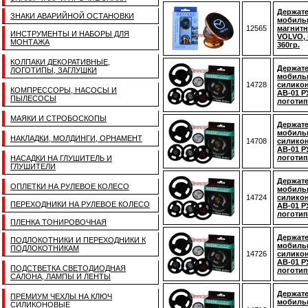
Держате
ЗНАКИ АВАРИЙНОЙ ОСТАНОВКИ
мобиль
12565
магнитн
ИНСТРУМЕНТЫ И НАБОРЫ ДЛЯ
VOLVO,
МОНТАЖА
360гр.
КОЛПАКИ ДЕКОРАТИВНЫЕ,
Держате
ЛОГОТИПЫ, ЗАГЛУШКИ
мобиль
14728
силико
КОМПРЕССОРЫ, НАСОСЫ И
AB-01 
ПЫЛЕСОСЫ
логотип
МАЯКИ И СТРОБОСКОПЫ
Держате
мобиль
НАКЛАДКИ, МОЛДИНГИ, ОРНАМЕНТ
14708
силико
AB-01 
логоти
НАСАДКИ НА ГЛУШИТЕЛЬ И
ГЛУШИТЕЛИ
Держате
ОПЛЕТКИ НА РУЛЕВОЕ КОЛЕСО
мобиль
14724
силико
ПЕРЕХОДНИКИ НА РУЛЕВОЕ КОЛЕСО
AB-01 
логоти
ПЛЕНКА ТОНИРОВОЧНАЯ
Держате
ПОДЛОКОТНИКИ И ПЕРЕХОДНИКИ К
мобиль
ПОДЛОКОТНИКАМ
14726
силико
AB-01 
ПОДСТВЕТКА СВЕТОДИОДНАЯ
логотип
САЛОНА, ЛАМПЫ И ЛЕНТЫ
Держате
ПРЕМИУМ ЧЕХЛЫ НА КЛЮЧ
мобиль
СИЛИКОНОВЫЕ