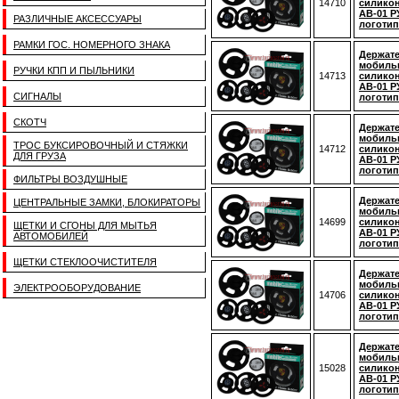
14710
силико
AB-01 
РАЗЛИЧНЫЕ АКСЕССУАРЫ
логоти
РАМКИ ГОС. НОМЕРНОГО ЗНАКА
Держате
мобиль
РУЧКИ КПП И ПЫЛЬНИКИ
14713
силико
AB-01 
СИГНАЛЫ
логоти
СКОТЧ
Держате
мобиль
ТРОС БУКСИРОВОЧНЫЙ И СТЯЖКИ
14712
силико
ДЛЯ ГРУЗА
AB-01 
логоти
ФИЛЬТРЫ ВОЗДУШНЫЕ
Держате
ЦЕНТРАЛЬНЫЕ ЗАМКИ, БЛОКИРАТОРЫ
мобиль
14699
силико
ЩЕТКИ И СГОНЫ ДЛЯ МЫТЬЯ
AB-01 
АВТОМОБИЛЕЙ
логоти
ЩЕТКИ СТЕКЛООЧИСТИТЕЛЯ
Держате
мобиль
ЭЛЕКТРООБОРУДОВАНИЕ
14706
силико
AB-01 
логоти
Держате
мобиль
15028
силико
AB-01 
логотип