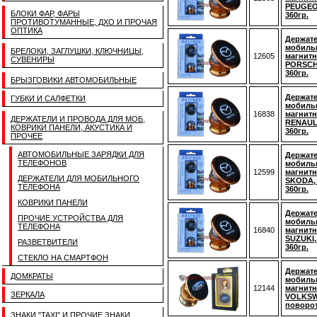
PEUGEO
БЛОКИ ФАР, ФАРЫ
360гр.
ПРОТИВОТУМАННЫЕ, ДХО И ПРОЧАЯ
ОПТИКА
Держате
мобиль
БРЕЛОКИ, ЗАГЛУШКИ, КЛЮЧНИЦЫ,
12605
магнитн
СУВЕНИРЫ
PORSCH
360гр.
БРЫЗГОВИКИ АВТОМОБИЛЬНЫЕ
Держате
ГУБКИ И САЛФЕТКИ
мобиль
16838
магнитн
ДЕРЖАТЕЛИ И ПРОВОДА ДЛЯ МОБ,
RENAUL
КОВРИКИ ПАНЕЛИ, АКУСТИКА И
360гр.
ПРОЧЕЕ
АВТОМОБИЛЬНЫЕ ЗАРЯДКИ ДЛЯ
Держате
ТЕЛЕФОНОВ
мобиль
12599
магнитн
ДЕРЖАТЕЛИ ДЛЯ МОБИЛЬНОГО
SKODA,
ТЕЛЕФОНА
360гр.
КОВРИКИ ПАНЕЛИ
Держате
ПРОЧИЕ УСТРОЙСТВА ДЛЯ
мобиль
ТЕЛЕФОНА
16840
магнитн
SUZUKI,
РАЗВЕТВИТЕЛИ
360гр.
СТЕКЛО НА СМАРТФОН
Держате
ДОМКРАТЫ
мобиль
12144
магнитн
ЗЕРКАЛА
VOLKSW
поворот
ЗНАКИ "TAXI" И ПРОЧИЕ ЗНАКИ