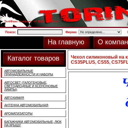
Тел/Факс тел/факс: +7 (925) 733-66-27
Поиск:
Фирма:
На главную
О компан
Каталог товаров
Чехол силиконовый на к
CS35PLUS, CS55, CS75FL,
АВТОМОБИЛЬНЫЕ
ПРИНАДЛЕЖНОСТИ И НАБОРЫ
АВТОСВЕТ (ГАЛОГЕНОВЫЕ,
СВЕТОДИОДНЫЕ И КСЕНОНОВЫЕ
ЛАМПЫ)
АВТОХИМИЯ
АНТЕННА АВТОМОБИЛЬНАЯ
АРОМАТИЗАТОРЫ
БАГАЖНИКИ АВТОМОБИЛЬНЫЕ, ЛЮК
НА КРЫШУ