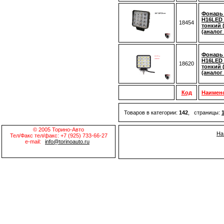
Фонарь
H16LED 
18454
тонкий (
(аналог
Фонарь
H16LED 
18620
тонкий (
(аналог
Код
Наимен
Товаров в категории:
142
, страницы:
© 2005 Торино-Авто
На
Тел/Факс тел/факс: +7 (925) 733-66-27
e-mail:
info@torinoauto.ru