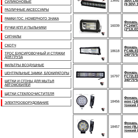
13692
Spot Li
СИЛИКОНОВЫЕ
(9-30V) 3
РАЗЛИЧНЫЕ АКСЕССУАРЫ
РАМКИ ГОС. НОМЕРНОГО ЗНАКА
Фонарь
16039
FC24W72 
РУЧКИ КПП И ПЫЛЬНИКИ
(2*12LE
СИГНАЛЫ
СКОТЧ
Фонарь
18618
FC48LED
ТРОС БУКСИРОВОЧНЫЙ И СТЯЖКИ
240*75*
ДЛЯ ГРУЗА
ФИЛЬТРЫ ВОЗДУШНЫЕ
Фонарь
ЦЕНТРАЛЬНЫЕ ЗАМКИ, БЛОКИРАТОРЫ
16797
FC72LED
340*75*
ЩЕТКИ И СГОНЫ ДЛЯ МЫТЬЯ
АВТОМОБИЛЕЙ
ЩЕТКИ СТЕКЛООЧИСТИТЕЛЯ
Фонарь
18456
mini (1
ЭЛЕКТРООБОРУДОВАНИЕ
тонкий 
Фонарь
18457
mini (9
тонкий 