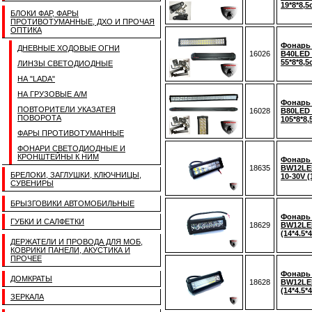
19*8*8,5
БЛОКИ ФАР, ФАРЫ
ПРОТИВОТУМАННЫЕ, ДХО И ПРОЧАЯ
ОПТИКА
Фонарь
ДНЕВНЫЕ ХОДОВЫЕ ОГНИ
16026
B40LED 
55*8*8,5
ЛИНЗЫ СВЕТОДИОДНЫЕ
НА "LADA"
НА ГРУЗОВЫЕ А/М
Фонарь
ПОВТОРИТЕЛИ УКАЗАТЕЯ
16028
B80LED 
ПОВОРОТА
105*8*8,
ФАРЫ ПРОТИВОТУМАННЫЕ
ФОНАРИ СВЕТОДИОДНЫЕ И
КРОНШТЕЙНЫ К НИМ
Фонарь
18635
BW12LED
БРЕЛОКИ, ЗАГЛУШКИ, КЛЮЧНИЦЫ,
10-30V (
СУВЕНИРЫ
БРЫЗГОВИКИ АВТОМОБИЛЬНЫЕ
Фонарь
ГУБКИ И САЛФЕТКИ
18629
BW12LED
(14*4.5*4
ДЕРЖАТЕЛИ И ПРОВОДА ДЛЯ МОБ,
КОВРИКИ ПАНЕЛИ, АКУСТИКА И
ПРОЧЕЕ
Фонарь
ДОМКРАТЫ
18628
BW12LED
(14*4.5*4
ЗЕРКАЛА