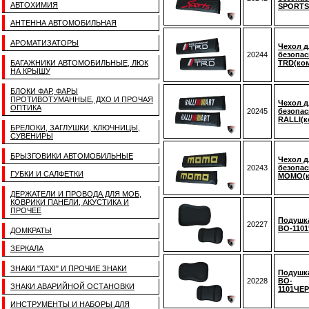
АВТОХИМИЯ
SPORTS 
АНТЕННА АВТОМОБИЛЬНАЯ
АРОМАТИЗАТОРЫ
Чехол д
20244
безопас
БАГАЖНИКИ АВТОМОБИЛЬНЫЕ, ЛЮК
TRD(ком
НА КРЫШУ
БЛОКИ ФАР, ФАРЫ
ПРОТИВОТУМАННЫЕ, ДХО И ПРОЧАЯ
Чехол д
ОПТИКА
20245
безопас
RALLI(к
БРЕЛОКИ, ЗАГЛУШКИ, КЛЮЧНИЦЫ,
СУВЕНИРЫ
БРЫЗГОВИКИ АВТОМОБИЛЬНЫЕ
Чехол д
20243
безопас
ГУБКИ И САЛФЕТКИ
MOMO(ко
ДЕРЖАТЕЛИ И ПРОВОДА ДЛЯ МОБ,
КОВРИКИ ПАНЕЛИ, АКУСТИКА И
ПРОЧЕЕ
Подушка
20227
BO-110
ДОМКРАТЫ
ЗЕРКАЛА
ЗНАКИ "TAXI" И ПРОЧИЕ ЗНАКИ
Подушка
20228
BO-
ЗНАКИ АВАРИЙНОЙ ОСТАНОВКИ
1101ЧЕ
ИНСТРУМЕНТЫ И НАБОРЫ ДЛЯ