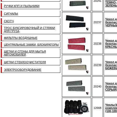
20241
ТЕМНО-
ЗЕЛЕНЫ
РУЧКИ КПП И ПЫЛЬНИКИ
СИГНАЛЫ
Чехол д
СКОТЧ
20237
безопас
ЧЕРНЫЙ 
ТРОС БУКСИРОВОЧНЫЙ И СТЯЖКИ
ДЛЯ ГРУЗА
ФИЛЬТРЫ ВОЗДУШНЫЕ
Чехол д
20238
безопас
ЦЕНТРАЛЬНЫЕ ЗАМКИ, БЛОКИРАТОРЫ
КРАСНЫ
ЩЕТКИ И СГОНЫ ДЛЯ МЫТЬЯ
АВТОМОБИЛЕЙ
Чехол д
ЩЕТКИ СТЕКЛООЧИСТИТЕЛЯ
20239
безопас
БЕЖЕВЫ
ЭЛЕКТРООБОРУДОВАНИЕ
Чехол д
20240
безопас
СЕРЫЙ(к
Чехлы 
12668
комплек
(100-100