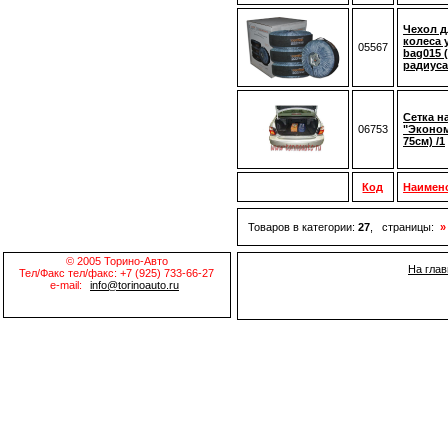
Чехол д
колеса
05567
bag015 (
радиуса
Сетка н
06753
"Эконом
75см) /1
Код
Наимен
Товаров в категории:
27
, страницы:
»
© 2005 Торино-Авто
На гла
Тел/Факс тел/факс: +7 (925) 733-66-27
e-mail:
info@torinoauto.ru