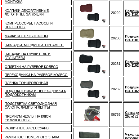
МОНТАЖА
КОЛПАКИ ДЕКОРАТИВНЫЕ,
Подушка
20229
ЛОГОТИПЫ, ЗАГЛУШКИ
BO-110
КОМПРЕССОРЫ, НАСОСЫ И
ПЫЛЕСОСЫ
МАЯКИ И СТРОБОСКОПЫ
Подушка
20230
BO-110
НАКЛАДКИ, МОЛДИНГИ, ОРНАМЕНТ
НАСАДКИ НА ГЛУШИТЕЛЬ И
ГЛУШИТЕЛИ
Подушка
20231
BO-110
ОПЛЕТКИ НА РУЛЕВОЕ КОЛЕСО
ПЕРЕХОДНИКИ НА РУЛЕВОЕ КОЛЕСО
ПЛЕНКА ТОНИРОВОЧНАЯ
Подушка
20232
ПОДЛОКОТНИКИ И ПЕРЕХОДНИКИ К
BO-110
ПОДЛОКОТНИКАМ
ПОДСТВЕТКА СВЕТОДИОДНАЯ
САЛОНА, ЛАМПЫ И ЛЕНТЫ
Сетка дл
06755
ПРЕМИУМ ЧЕХЛЫ НА КЛЮЧ
25см) /1
СИЛИКОНОВЫЕ
РАЗЛИЧНЫЕ АКСЕССУАРЫ
Чехол д
РАМКИ ГОС. НОМЕРНОГО ЗНАКА
безопас