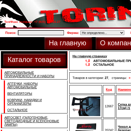
Тел/Факс тел/факс: +7 (925) 733-66-27
Поиск:
Фирма:
На главную
О компан
На главную страницу
Каталог товаров
АВТОМОБИЛЬНЫЕ ПР
ОСТАЛЬНОЕ
АВТОМОБИЛЬНЫЕ
ПРИНАДЛЕЖНОСТИ И НАБОРЫ
Товаров в категории:
27
, страницы:
»
АПТЕЧКИ, НАБОРЫ
АВТОМОБИЛЬНЫЕ
Код
Наимен
ВЕНТИЛЯТОРЫ
КОВРИКИ, НАКИДКИ И
ОРГАНАЙЗЕРЫ
Сетка дл
12667
17см) /1
ОСТАЛЬНОЕ
АВТОСВЕТ (ГАЛОГЕНОВЫЕ,
СВЕТОДИОДНЫЕ И КСЕНОНОВЫЕ
ЛАМПЫ)
Чехол д
20242
безопас