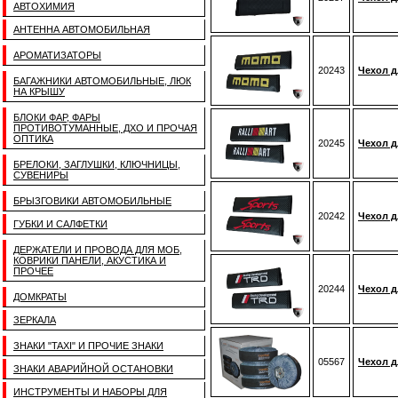
АВТОХИМИЯ
АНТЕННА АВТОМОБИЛЬНАЯ
АРОМАТИЗАТОРЫ
20243
Чехол д
БАГАЖНИКИ АВТОМОБИЛЬНЫЕ, ЛЮК
НА КРЫШУ
БЛОКИ ФАР, ФАРЫ
ПРОТИВОТУМАННЫЕ, ДХО И ПРОЧАЯ
ОПТИКА
20245
Чехол д
БРЕЛОКИ, ЗАГЛУШКИ, КЛЮЧНИЦЫ,
СУВЕНИРЫ
БРЫЗГОВИКИ АВТОМОБИЛЬНЫЕ
20242
Чехол д
ГУБКИ И САЛФЕТКИ
ДЕРЖАТЕЛИ И ПРОВОДА ДЛЯ МОБ,
КОВРИКИ ПАНЕЛИ, АКУСТИКА И
ПРОЧЕЕ
20244
Чехол д
ДОМКРАТЫ
ЗЕРКАЛА
ЗНАКИ "TAXI" И ПРОЧИЕ ЗНАКИ
05567
Чехол д
ЗНАКИ АВАРИЙНОЙ ОСТАНОВКИ
ИНСТРУМЕНТЫ И НАБОРЫ ДЛЯ