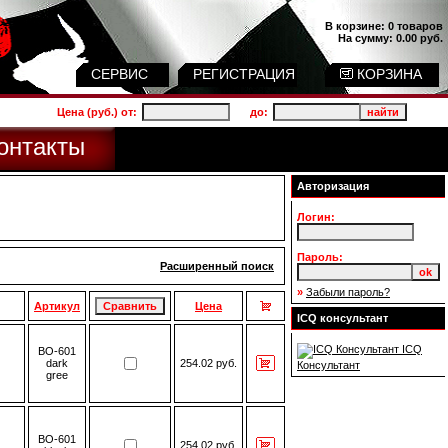
В корзине:
0 товаров
На сумму:
0.00 руб.
СЕРВИС
РЕГИСТРАЦИЯ
КОРЗИНА
Цена (руб.) от:
до:
онтакты
Авторизация
Логин:
Пароль:
Расширенный поиск
»
Забыли пароль?
Артикул
Цена
ICQ консультант
ICQ
BO-601
dark
254.02 руб.
Консультант
gree
BO-601
254.02 руб.