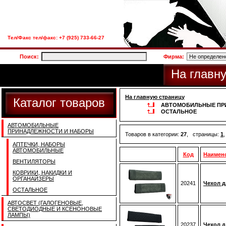
Тел/Факс тел/факс: +7 (925) 733-66-27
Поиск:
Фирма:
На главн
На главную страницу
Каталог товаров
АВТОМОБИЛЬНЫЕ ПР
ОСТАЛЬНОЕ
АВТОМОБИЛЬНЫЕ
ПРИНАДЛЕЖНОСТИ И НАБОРЫ
Товаров в категории:
27
, страницы:
1
АПТЕЧКИ, НАБОРЫ
АВТОМОБИЛЬНЫЕ
Код
Наимен
ВЕНТИЛЯТОРЫ
КОВРИКИ, НАКИДКИ И
ОРГАНАЙЗЕРЫ
20241
Чехол д
ОСТАЛЬНОЕ
АВТОСВЕТ (ГАЛОГЕНОВЫЕ,
СВЕТОДИОДНЫЕ И КСЕНОНОВЫЕ
ЛАМПЫ)
20237
Чехол д