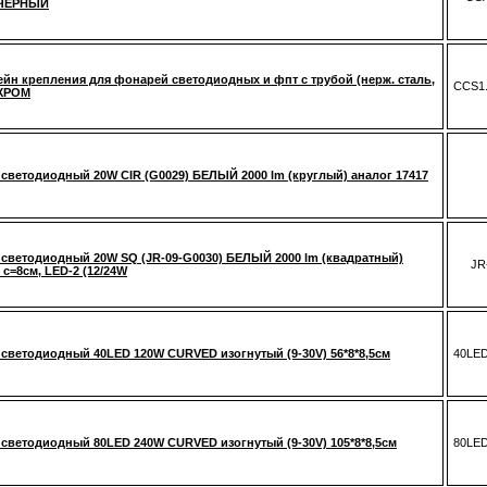
 ЧЕРНЫЙ
йн крепления для фонарей светодиодных и фпт с трубой (нерж. сталь,
CCS1
 ХРОМ
светодиодный 20W CIR (G0029) БЕЛЫЙ 2000 lm (круглый) аналог 17417
светодиодный 20W SQ (JR-09-G0030) БЕЛЫЙ 2000 lm (квадратный)
JR
 c=8см, LED-2 (12/24W
светодиодный 40LED 120W CURVED изогнутый (9-30V) 56*8*8,5см
40LE
светодиодный 80LED 240W CURVED изогнутый (9-30V) 105*8*8,5см
80LE