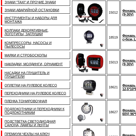
ЗНАКИ "TAXI" И ПРОЧИЕ ЗНАКИ
ЗНАКИ АВАРИЙНОЙ ОСТАНОВКИ
Фонарь 
15012
(9-30V)
ИНСТРУМЕНТЫ И НАБОРЫ ДЛЯ
МОНТАЖА
КОЛПАКИ ДЕКОРАТИВНЫЕ,
ЛОГОТИПЫ, ЗАГЛУШКИ
Фонарь 
18519
c=5см, L
КОМПРЕССОРЫ, НАСОСЫ И
ПЫЛЕСОСЫ
МАЯКИ И СТРОБОСКОПЫ
Фонарь 
15013
НАКЛАДКИ, МОЛДИНГИ, ОРНАМЕНТ
(9-30V)
НАСАДКИ НА ГЛУШИТЕЛЬ И
ГЛУШИТЕЛИ
ОПЛЕТКИ НА РУЛЕВОЕ КОЛЕСО
Фонарь 
18621
12,5*10*
ПЕРЕХОДНИКИ НА РУЛЕВОЕ КОЛЕСО
ПЛЕНКА ТОНИРОВОЧНАЯ
ПОДЛОКОТНИКИ И ПЕРЕХОДНИКИ К
Фонарь 
18627
ПОДЛОКОТНИКАМ
60V) 96
ПОДСТВЕТКА СВЕТОДИОДНАЯ
САЛОНА, ЛАМПЫ И ЛЕНТЫ
ПРЕМИУМ ЧЕХЛЫ НА КЛЮЧ
Фонарь 