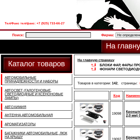
Тел/Факс тел/факс: +7 (925) 733-66-27
Поиск:
Фирма:
На главн
На главную страницу
Каталог товаров
БЛОКИ ФАР, ФАРЫ ПР
ФОНАРИ СВЕТОДИОДН
АВТОМОБИЛЬНЫЕ
ПРИНАДЛЕЖНОСТИ И НАБОРЫ
Товаров в категории:
142
, страницы:
АВТОСВЕТ (ГАЛОГЕНОВЫЕ,
СВЕТОДИОДНЫЕ И КСЕНОНОВЫЕ
Код
Наимен
ЛАМПЫ)
АВТОХИМИЯ
Кронште
19098
АНТЕННА АВТОМОБИЛЬНАЯ
2,0 мм)
АРОМАТИЗАТОРЫ
БАГАЖНИКИ АВТОМОБИЛЬНЫЕ, ЛЮК
НА КРЫШУ
Кронште
19097