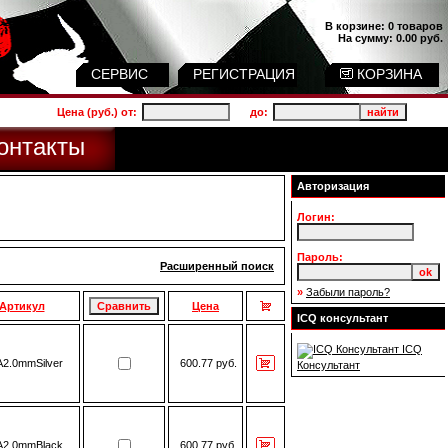
В корзине:
0 товаров
На сумму:
0.00 руб.
СЕРВИС
РЕГИСТРАЦИЯ
КОРЗИНА
Цена (руб.) от:
до:
онтакты
Авторизация
Логин:
Пароль:
Расширенный поиск
»
Забыли пароль?
Артикул
Цена
ICQ консультант
ICQ
2.0mmSilver
600.77 руб.
Консультант
2.0mmBlack
600.77 руб.