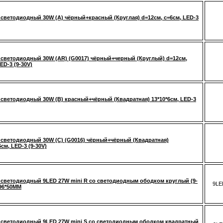
светодиодный 30W (A) чёрный+красный (Круглая) d=12см, c=6см, LED-3
светодиодный 30W (AR) (G0017) чёрный+черный (Круглый) d=12см,
ED-3 (9-30V)
светодиодный 30W (B) красный+чёрный (Квадратная) 13*10*6см, LED-3
светодиодный 30W (C) (G0016) чёрный+чёрный (Квадратная)
6см, LED-3 (9-30V)
светодиодный 9LED 27W mini R со светодиодным ободком круглый (9-
9LE
*96*50MM
светодиодный 9LED 27W mini S со светодиодным ободком квадратный