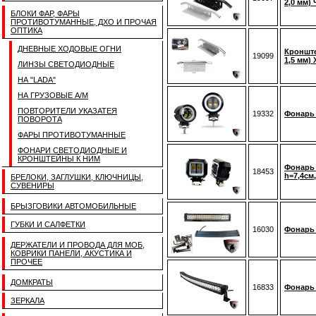
2,0 мм)
БЛОКИ ФАР, ФАРЫ
ПРОТИВОТУМАННЫЕ, ДХО И ПРОЧАЯ
ОПТИКА
ДНЕВНЫЕ ХОДОВЫЕ ОГНИ
Кронште
19099
1,5 мм)
ЛИНЗЫ СВЕТОДИОДНЫЕ
НА "LADA"
НА ГРУЗОВЫЕ А/М
ПОВТОРИТЕЛИ УКАЗАТЕЯ
19332
Фонарь 
ПОВОРОТА
ФАРЫ ПРОТИВОТУМАННЫЕ
ФОНАРИ СВЕТОДИОДНЫЕ И
КРОНШТЕЙНЫ К НИМ
Фонарь 
18453
h=7,4см,
БРЕЛОКИ, ЗАГЛУШКИ, КЛЮЧНИЦЫ,
СУВЕНИРЫ
БРЫЗГОВИКИ АВТОМОБИЛЬНЫЕ
ГУБКИ И САЛФЕТКИ
16030
Фонарь 
ДЕРЖАТЕЛИ И ПРОВОДА ДЛЯ МОБ,
КОВРИКИ ПАНЕЛИ, АКУСТИКА И
ПРОЧЕЕ
ДОМКРАТЫ
16833
Фонарь 
ЗЕРКАЛА