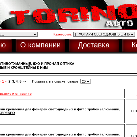
Категория:
ую
О компании
Доставка
К
ОТИВОТУМАННЫЕ, ДХО И ПРОЧАЯ ОПТИКА
ЫЕ И КРОНШТЕЙНЫ К НИМ
» 1 «
2
,
3
,
4
,
5
»»
Показывать в списке товаров:
ование и описание
йн крепления для фонарей светодиодных и фпт с трубой (алюминий,
CCA
 СЕРЕБРО
йн крепления для фонарей светодиодных и фпт с трубой (алюминий,
CCA