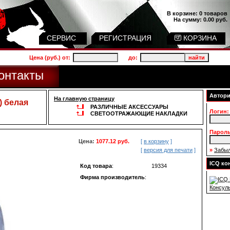
В корзине:
0 товаров
На сумму:
0.00 руб.
СЕРВИС
РЕГИСТРАЦИЯ
КОРЗИНА
Цена (руб.) от:
до:
онтакты
Автори
На главную страницу
) белая
РАЗЛИЧНЫЕ АКСЕССУАРЫ
Логин:
СВЕТООТРАЖАЮЩИЕ НАКЛАДКИ
Пароль
Цена:
1077.12 руб.
[
в корзину
]
[
версия для печати
]
»
Забыл
ICQ ко
Код товара
:
19334
Фирма производитель
:
Консул