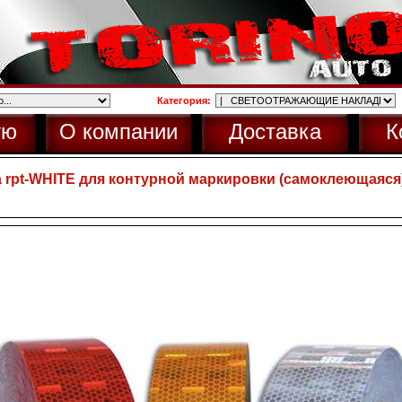
Категория:
ую
О компании
Доставка
К
rpt-WHITE для контурной маркировки (самоклеющаяся