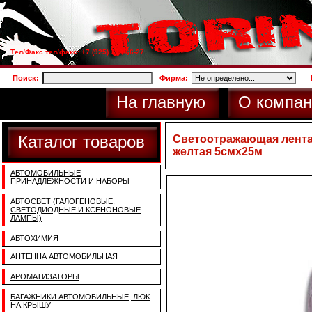
Тел/Факс тел/факс: +7 (925) 733-66-27
Поиск:
Фирма:
На главную
О компан
Каталог товаров
Светоотражающая лента
желтая 5смх25м
АВТОМОБИЛЬНЫЕ
ПРИНАДЛЕЖНОСТИ И НАБОРЫ
АВТОСВЕТ (ГАЛОГЕНОВЫЕ,
СВЕТОДИОДНЫЕ И КСЕНОНОВЫЕ
ЛАМПЫ)
АВТОХИМИЯ
АНТЕННА АВТОМОБИЛЬНАЯ
АРОМАТИЗАТОРЫ
БАГАЖНИКИ АВТОМОБИЛЬНЫЕ, ЛЮК
НА КРЫШУ