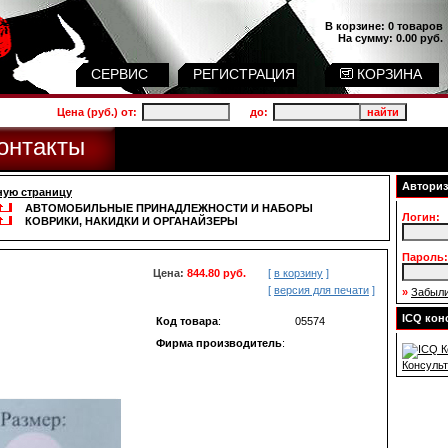
В корзине:
0 товаров
На сумму:
0.00 руб.
СЕРВИС
РЕГИСТРАЦИЯ
КОРЗИНА
Цена (руб.) от:
до:
онтакты
Авториз
ную страницу
АВТОМОБИЛЬНЫЕ ПРИНАДЛЕЖНОСТИ И НАБОРЫ
Логин:
КОВРИКИ, НАКИДКИ И ОРГАНАЙЗЕРЫ
Пароль:
Цена:
844.80 руб.
[
в корзину
]
[
версия для печати
]
»
Забыли
ICQ кон
Код товара
:
05574
Фирма производитель
:
Консульт