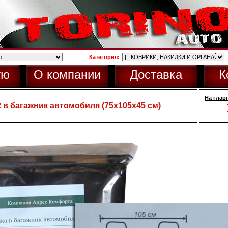
Категория:
ую
О компании
Доставка
К
На глав
 в багажник автомобиля (75х105х45 см)