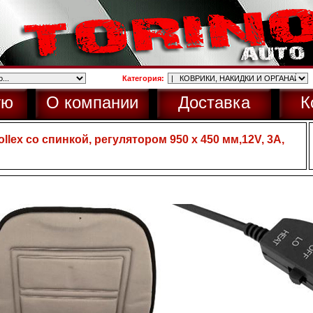
Категория:
ую
О компании
Доставка
К
lex со спинкой, регулятором 950 х 450 мм,12V, 3А,