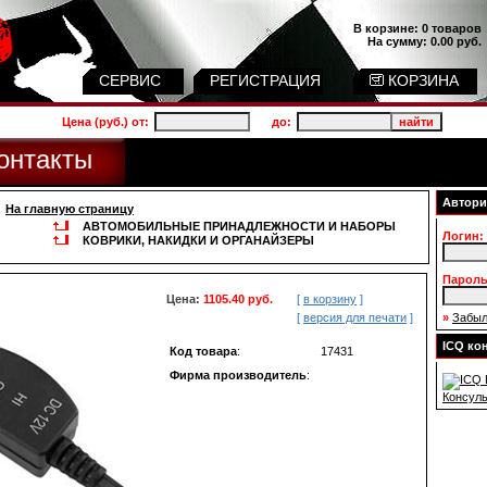
В корзине:
0 товаров
На сумму:
0.00 руб.
СЕРВИС
РЕГИСТРАЦИЯ
КОРЗИНА
Цена (руб.) от:
до:
онтакты
Автори
На главную страницу
АВТОМОБИЛЬНЫЕ ПРИНАДЛЕЖНОСТИ И НАБОРЫ
Логин:
КОВРИКИ, НАКИДКИ И ОРГАНАЙЗЕРЫ
Пароль
Цена:
1105.40 руб.
[
в корзину
]
[
версия для печати
]
»
Забыл
ICQ ко
Код товара
:
17431
Фирма производитель
:
Консуль