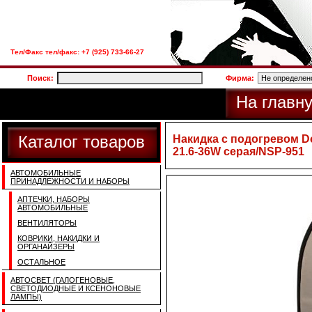
Тел/Факс тел/факс: +7 (925) 733-66-27
Поиск:
Фирма:
На главн
Каталог товаров
Накидка с подогревом Dol
21.6-36W серая/NSP-951
АВТОМОБИЛЬНЫЕ
ПРИНАДЛЕЖНОСТИ И НАБОРЫ
АПТЕЧКИ, НАБОРЫ
АВТОМОБИЛЬНЫЕ
ВЕНТИЛЯТОРЫ
КОВРИКИ, НАКИДКИ И
ОРГАНАЙЗЕРЫ
ОСТАЛЬНОЕ
АВТОСВЕТ (ГАЛОГЕНОВЫЕ,
СВЕТОДИОДНЫЕ И КСЕНОНОВЫЕ
ЛАМПЫ)