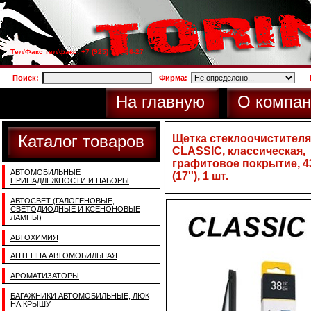
Тел/Факс тел/факс: +7 (925) 733-66-27
Поиск:
Фирма:
На главную
О компан
Каталог товаров
Щетка стеклоочистителя 
CLASSIC, классическая,
графитовое покрытие, 
АВТОМОБИЛЬНЫЕ
(17''), 1 шт.
ПРИНАДЛЕЖНОСТИ И НАБОРЫ
АВТОСВЕТ (ГАЛОГЕНОВЫЕ,
СВЕТОДИОДНЫЕ И КСЕНОНОВЫЕ
ЛАМПЫ)
АВТОХИМИЯ
АНТЕННА АВТОМОБИЛЬНАЯ
АРОМАТИЗАТОРЫ
БАГАЖНИКИ АВТОМОБИЛЬНЫЕ, ЛЮК
НА КРЫШУ