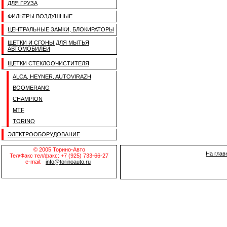
ДЛЯ ГРУЗА
ФИЛЬТРЫ ВОЗДУШНЫЕ
ЦЕНТРАЛЬНЫЕ ЗАМКИ, БЛОКИРАТОРЫ
ЩЕТКИ И СГОНЫ ДЛЯ МЫТЬЯ
АВТОМОБИЛЕЙ
ЩЕТКИ СТЕКЛООЧИСТИТЕЛЯ
ALCA, HEYNER, AUTOVIRAZH
BOOMERANG
CHAMPION
MTF
TORINO
ЭЛЕКТРООБОРУДОВАНИЕ
© 2005 Торино-Авто
На глав
Тел/Факс тел/факс: +7 (925) 733-66-27
e-mail:
info@torinoauto.ru