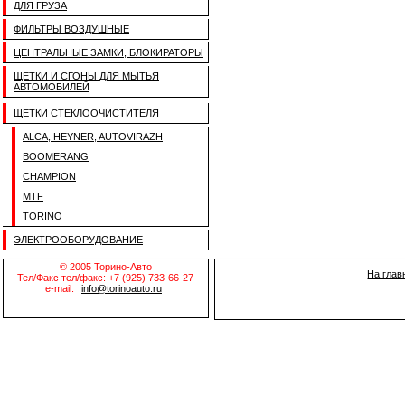
ДЛЯ ГРУЗА
ФИЛЬТРЫ ВОЗДУШНЫЕ
ЦЕНТРАЛЬНЫЕ ЗАМКИ, БЛОКИРАТОРЫ
ЩЕТКИ И СГОНЫ ДЛЯ МЫТЬЯ
АВТОМОБИЛЕЙ
ЩЕТКИ СТЕКЛООЧИСТИТЕЛЯ
ALCA, HEYNER, AUTOVIRAZH
BOOMERANG
CHAMPION
MTF
TORINO
ЭЛЕКТРООБОРУДОВАНИЕ
© 2005 Торино-Авто
На глав
Тел/Факс тел/факс: +7 (925) 733-66-27
e-mail:
info@torinoauto.ru