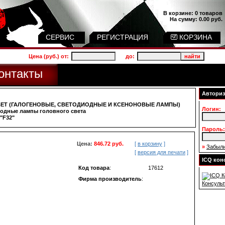
В корзине:
0 товаров
На сумму:
0.00 руб.
СЕРВИС
РЕГИСТРАЦИЯ
КОРЗИНА
Цена (руб.) от:
до:
онтакты
Авториз
ЕТ (ГАЛОГЕНОВЫЕ, СВЕТОДИОДНЫЕ И КСЕНОНОВЫЕ ЛАМПЫ)
Логин:
одные лампы головного света
"F32"
Пароль:
Цена:
846.72 руб.
[
в корзину
]
»
Забыли
[
версия для печати
]
ICQ кон
Код товара
:
17612
Фирма производитель
:
Консульт