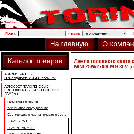
Тел/Факс тел/факс: +7 (925) 733-66-27
Поиск:
Фирма:
На главную
О компан
Каталог товаров
Лампа головного света 
MINI 25W/2700LM 9-36V (
АВТОМОБИЛЬНЫЕ
ПРИНАДЛЕЖНОСТИ И НАБОРЫ
АВТОСВЕТ (ГАЛОГЕНОВЫЕ,
СВЕТОДИОДНЫЕ И КСЕНОНОВЫЕ
ЛАМПЫ)
Галогеновые лампы
Ксеноновое оборудование
Светодиодные лампы головного света
!ЛАМПЫ ''MTF''
ЛАМПЫ "A5 MINI"