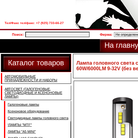
Тел/Факс тел/факс: +7 (925) 733-66-27
Поиск:
Фирма:
На главн
Каталог товаров
Лампа головного света 
60W/6000LM 9-32V (без в
АВТОМОБИЛЬНЫЕ
ПРИНАДЛЕЖНОСТИ И НАБОРЫ
АВТОСВЕТ (ГАЛОГЕНОВЫЕ,
СВЕТОДИОДНЫЕ И КСЕНОНОВЫЕ
ЛАМПЫ)
Галогеновые лампы
Ксеноновое оборудование
Светодиодные лампы головного света
!ЛАМПЫ ''MTF''
ЛАМПЫ "A5 MINI"