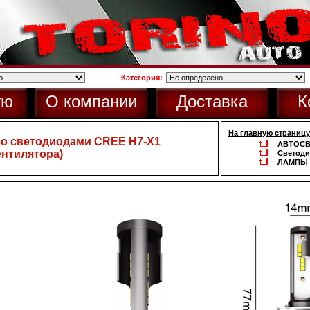
Категория:
ую
О компании
Доставка
К
На главную страницу
со светодиодами CREE H7-Х1
АВТОСВ
ентилятора)
Светоди
ЛАМПЫ 