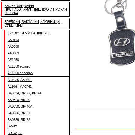
БЛОКИ ФАР, ФАРЫ
ПРОТИВОТУМАННЫЕ, ДХО И ПРОЧАЯ
ОПТИКА
БРЕЛОКИ, ЗАГЛУШКИ, КЛЮЧНИЦЫ,
СУВЕНИРЫ
!БРЕЛОКИ МУЛЬТЯШНЫЕ
AA0143
AA0380
AA0809
AE1050
AE1050 золото
AE1050 серебро
AE1235, AA0301
AL1044, AA0741
BA0354, BR-77, BR-44
BA0520, BR-40
BA0530, BR-40A
BA0566, BR-67
BA0739, BR-88
BR-42
BR-62, 63