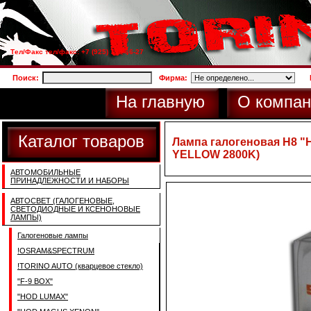
Тел/Факс тел/факс: +7 (925) 733-66-27
Поиск:
Фирма:
На главную
О компан
Каталог товаров
Лампа галогеновая H8 
YELLOW 2800K)
АВТОМОБИЛЬНЫЕ
ПРИНАДЛЕЖНОСТИ И НАБОРЫ
АВТОСВЕТ (ГАЛОГЕНОВЫЕ,
СВЕТОДИОДНЫЕ И КСЕНОНОВЫЕ
ЛАМПЫ)
Галогеновые лампы
!OSRAM&SPECTRUM
!TORINO AUTO (кварцевое стекло)
"F-9 BOX"
"HOD LUMAX"