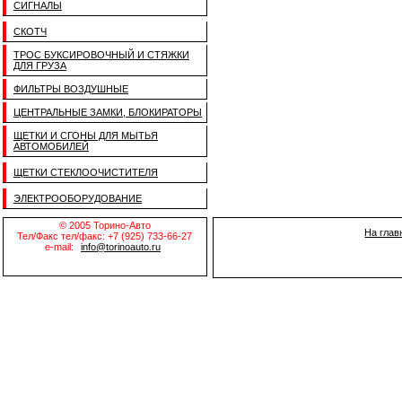
СИГНАЛЫ
СКОТЧ
ТРОС БУКСИРОВОЧНЫЙ И СТЯЖКИ
ДЛЯ ГРУЗА
ФИЛЬТРЫ ВОЗДУШНЫЕ
ЦЕНТРАЛЬНЫЕ ЗАМКИ, БЛОКИРАТОРЫ
ЩЕТКИ И СГОНЫ ДЛЯ МЫТЬЯ
АВТОМОБИЛЕЙ
ЩЕТКИ СТЕКЛООЧИСТИТЕЛЯ
ЭЛЕКТРООБОРУДОВАНИЕ
© 2005 Торино-Авто
На глав
Тел/Факс тел/факс: +7 (925) 733-66-27
e-mail:
info@torinoauto.ru