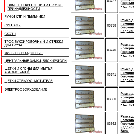
03737
(нержав
ЭЛМЕНТЫ КРЕПЛЕНИЯ И ПРОЧИЕ
надпис
ПРИНАДЛЕЖНОСТИ
РУЧКИ КПП И ПЫЛЬНИКИ
Рамка д
номерно
СИГНАЛЫ
03738
(нержав
надпис
СКОТЧ
ТРОС БУКСИРОВОЧНЫЙ И СТЯЖКИ
Рамка д
ДЛЯ ГРУЗА
номерно
03740
(нержав
ФИЛЬТРЫ ВОЗДУШНЫЕ
надпис
ЦЕНТРАЛЬНЫЕ ЗАМКИ, БЛОКИРАТОРЫ
ЩЕТКИ И СГОНЫ ДЛЯ МЫТЬЯ
Рамка д
АВТОМОБИЛЕЙ
номерно
03741
(нержав
надпис
ЩЕТКИ СТЕКЛООЧИСТИТЕЛЯ
ЭЛЕКТРООБОРУДОВАНИЕ
Рамка д
номерно
03860
(нержав
надпис
Рамка д
номерно
03862
(нержав
надпис
Benz