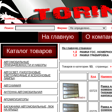
Тел/Факс тел/факс: +7 (925) 733-66-27
Поиск:
Фирма:
На главную
О компан
На главную страницу
Каталог товаров
РАМКИ ГОС. НОМЕРНО
РАМКИ ГРАВИРОВКА
АВТОМОБИЛЬНЫЕ
ПРИНАДЛЕЖНОСТИ И НАБОРЫ
Товаров в категории:
53
, страницы:
»
АВТОСВЕТ (ГАЛОГЕНОВЫЕ,
СВЕТОДИОДНЫЕ И КСЕНОНОВЫЕ
Код
Наимен
ЛАМПЫ)
АВТОХИМИЯ
Рамка д
номерно
03723
АНТЕННА АВТОМОБИЛЬНАЯ
(нержав
надпис
АРОМАТИЗАТОРЫ
БАГАЖНИКИ АВТОМОБИЛЬНЫЕ, ЛЮК
Рамка д
НА КРЫШУ
номерно
03725