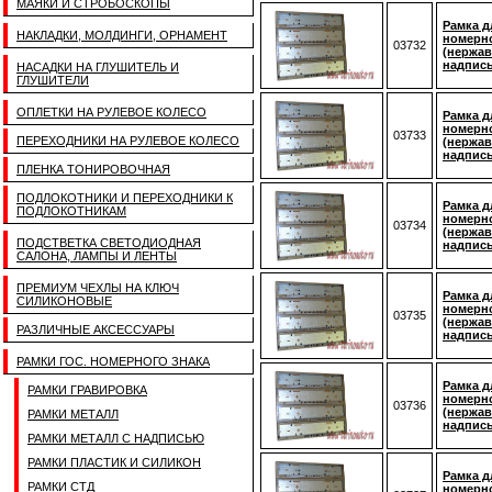
МАЯКИ И СТРОБОСКОПЫ
Рамка д
НАКЛАДКИ, МОЛДИНГИ, ОРНАМЕНТ
номерно
03732
(нержав
надпис
НАСАДКИ НА ГЛУШИТЕЛЬ И
ГЛУШИТЕЛИ
ОПЛЕТКИ НА РУЛЕВОЕ КОЛЕСО
Рамка д
номерно
03733
ПЕРЕХОДНИКИ НА РУЛЕВОЕ КОЛЕСО
(нержав
надпис
ПЛЕНКА ТОНИРОВОЧНАЯ
ПОДЛОКОТНИКИ И ПЕРЕХОДНИКИ К
Рамка д
ПОДЛОКОТНИКАМ
номерно
03734
(нержав
ПОДСТВЕТКА СВЕТОДИОДНАЯ
надпис
САЛОНА, ЛАМПЫ И ЛЕНТЫ
ПРЕМИУМ ЧЕХЛЫ НА КЛЮЧ
Рамка д
СИЛИКОНОВЫЕ
номерно
03735
(нержав
РАЗЛИЧНЫЕ АКСЕССУАРЫ
надпис
РАМКИ ГОС. НОМЕРНОГО ЗНАКА
Рамка д
РАМКИ ГРАВИРОВКА
номерно
03736
(нержав
РАМКИ МЕТАЛЛ
надпис
РАМКИ МЕТАЛЛ С НАДПИСЬЮ
РАМКИ ПЛАСТИК И СИЛИКОН
Рамка д
РАМКИ СТД
номерно