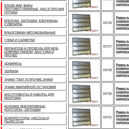
(нержав
надпис
БЛОКИ ФАР, ФАРЫ
ПРОТИВОТУМАННЫЕ, ДХО И ПРОЧАЯ
ОПТИКА
Рамка д
БРЕЛОКИ, ЗАГЛУШКИ, КЛЮЧНИЦЫ,
номерно
03726
СУВЕНИРЫ
(нержав
надпись
БРЫЗГОВИКИ АВТОМОБИЛЬНЫЕ
ГУБКИ И САЛФЕТКИ
Рамка д
номерно
03727
(нержав
ДЕРЖАТЕЛИ И ПРОВОДА ДЛЯ МОБ,
надпис
КОВРИКИ ПАНЕЛИ, АКУСТИКА И
ПРОЧЕЕ
ДОМКРАТЫ
Рамка д
номерно
03728
ЗЕРКАЛА
(нержав
надпис
ЗНАКИ "TAXI" И ПРОЧИЕ ЗНАКИ
ЗНАКИ АВАРИЙНОЙ ОСТАНОВКИ
Рамка д
номерно
03730
ИНСТРУМЕНТЫ И НАБОРЫ ДЛЯ
(нержав
МОНТАЖА
надпись
КОЛПАКИ ДЕКОРАТИВНЫЕ,
ЛОГОТИПЫ, ЗАГЛУШКИ
Рамка д
номерно
03731
КОМПРЕССОРЫ, НАСОСЫ И
(нержав
ПЫЛЕСОСЫ
надпис