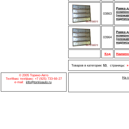
Рамка д
номерно
03863
(нержав
надпис
Рамка д
номерно
03964
(нержав
надпис
Код
Наимен
Товаров в категории:
53
, страницы:
»
© 2005 Торино-Авто
На г
Тел/Факс тел/факс: +7 (925) 733-66-27
e-mail:
info@torinoauto.ru