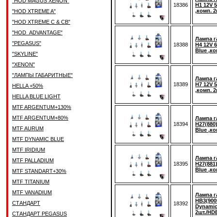
"HOD MAGUS XENON"
18386
H1 12V 
,комп. 
"HOD XTREME A"
"HOD XTREME C & CB"
"HOD_ADVANTAGE"
Лампа г
"PEGASUS"
18388
H4 12V 
Blue ,к
"SKYLINE"
"XENON"
"ЛАМПЫ ГАБАРИТНЫЕ"
Лампа г
18389
H7 12V 
HELLA +50%
,комп. 
HELLA BLUE LIGHT
MTF ARGENTUM+130%
MTF ARGENTUM+80%
Лампа г
18394
H27(880
MTF AURUM
Blue ,к
MTF DYNAMIC BLUE
MTF IRIDIUM
Лампа г
MTF PALLADIUM
18395
H27(881
Blue ,к
MTF STANDART+30%
MTF TITANIUM
MTF VANADIUM
Лампа г
HB3(900
СТАНДАРТ
18392
Dynamic
2шт./HD
СТАНДАРТ PEGASUS