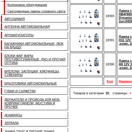
Ксеноновое оборудование
Лампа г
Светодиодные лампы головного света
HB4(900
18393
Dynamic
АВТОХИМИЯ
2шт./HD
АНТЕННА АВТОМОБИЛЬНАЯ
АРОМАТИЗАТОРЫ
Лампа г
18391
H11 12V
БАГАЖНИКИ АВТОМОБИЛЬНЫЕ, ЛЮК
,комп. 
НА КРЫШУ
БЛОКИ ФАР, ФАРЫ
ПРОТИВОТУМАННЫЕ, ДХО И ПРОЧАЯ
Лампа г
ОПТИКА
18390
H8 12V 
,комп. 
БРЕЛОКИ, ЗАГЛУШКИ, КЛЮЧНИЦЫ,
СУВЕНИРЫ
Код
Наимен
БРЫЗГОВИКИ АВТОМОБИЛЬНЫЕ
ГУБКИ И САЛФЕТКИ
Товаров в категории:
10
, страницы:
»
ДЕРЖАТЕЛИ И ПРОВОДА ДЛЯ МОБ,
КОВРИКИ ПАНЕЛИ, АКУСТИКА И
ПРОЧЕЕ
ДОМКРАТЫ
ЗЕРКАЛА
ЗНАКИ "TAXI" И ПРОЧИЕ ЗНАКИ