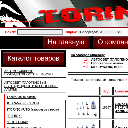
Тел/Факс тел/факс: +7 (925) 733-66-27
Поиск:
Фирма:
На главную
О компан
На главную страницу
Каталог товаров
АВТОСВЕТ (ГАЛОГЕН
Галогеновые лампы
MTF DYNAMIC BLUE
АВТОМОБИЛЬНЫЕ
ПРИНАДЛЕЖНОСТИ И НАБОРЫ
Товаров в категории:
10
, страницы:
»
АВТОСВЕТ (ГАЛОГЕНОВЫЕ,
СВЕТОДИОДНЫЕ И КСЕНОНОВЫЕ
ЛАМПЫ)
Код
Наимен
Галогеновые лампы
!OSRAM&SPECTRUM
Лампа г
18387
H3 12V 
!TORINO AUTO (кварцевое стекло)
,комп. 
"F-9 BOX"
"HOD LUMAX"
Лампа г