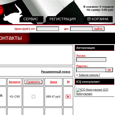
В корзине:
0 товаров
На сумму:
0.00 руб.
СЕРВИС
РЕГИСТРАЦИЯ
КОРЗИНА
Цена (руб.) от:
до:
онтакты
Авторизация
Логин:
Пароль:
Расширенный поиск
»
Забыли пароль?
ICQ консультант
Артикул
Цена
ICQ
Консультант
р,
H1-C9S
689.47 руб.