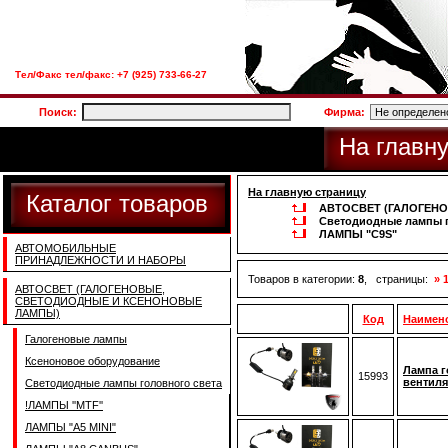
Тел/Факс тел/факс: +7 (925) 733-66-27
Поиск:
Фирма:
На главн
На главную страницу
Каталог товаров
АВТОСВЕТ (ГАЛОГЕН
Светодиодные лампы г
ЛАМПЫ "C9S"
АВТОМОБИЛЬНЫЕ
ПРИНАДЛЕЖНОСТИ И НАБОРЫ
Товаров в категории:
8
, страницы:
» 
АВТОСВЕТ (ГАЛОГЕНОВЫЕ,
СВЕТОДИОДНЫЕ И КСЕНОНОВЫЕ
ЛАМПЫ)
Код
Наимен
Галогеновые лампы
Ксеноновое оборудование
Лампа г
15993
вентиля
Светодиодные лампы головного света
!ЛАМПЫ ''MTF''
ЛАМПЫ "A5 MINI"