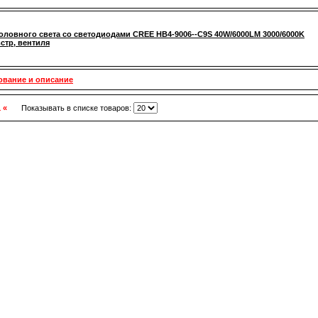
оловного света со светодиодами CREE HB4-9006--C9S 40W/6000LM 3000/6000K
встр, вентиля
ование и описание
1 «
Показывать в списке товаров: