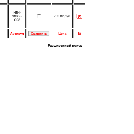
HB4-
9006--
733.82 руб.
C9S
Артикул
Цена
Расширенный поиск