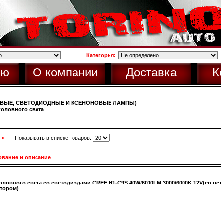
Категория:
ую
О компании
Доставка
К
ОВЫЕ, СВЕТОДИОДНЫЕ И КСЕНОНОВЫЕ ЛАМПЫ)
оловного света
1 «
Показывать в списке товаров:
ование и описание
оловного света со светодиодами CREE H1-C9S 40W/6000LM 3000/6000K 12V(со вст
тором)