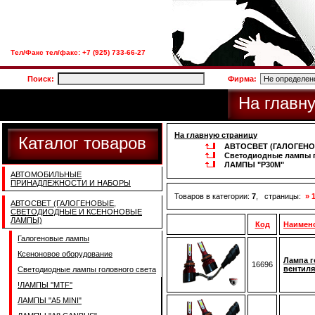
Тел/Факс тел/факс: +7 (925) 733-66-27
Поиск:
Фирма:
На главн
На главную страницу
Каталог товаров
АВТОСВЕТ (ГАЛОГЕН
Светодиодные лампы г
ЛАМПЫ "P30M"
АВТОМОБИЛЬНЫЕ
ПРИНАДЛЕЖНОСТИ И НАБОРЫ
Товаров в категории:
7
, страницы:
» 
АВТОСВЕТ (ГАЛОГЕНОВЫЕ,
СВЕТОДИОДНЫЕ И КСЕНОНОВЫЕ
ЛАМПЫ)
Код
Наимен
Галогеновые лампы
Ксеноновое оборудование
Лампа г
16696
вентиля
Светодиодные лампы головного света
!ЛАМПЫ ''MTF''
ЛАМПЫ "A5 MINI"