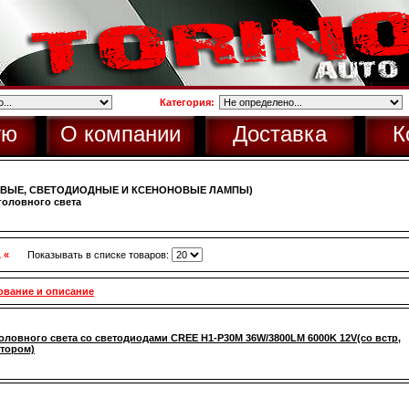
Категория:
ую
О компании
Доставка
К
ОВЫЕ, СВЕТОДИОДНЫЕ И КСЕНОНОВЫЕ ЛАМПЫ)
оловного света
1 «
Показывать в списке товаров:
ование и описание
оловного света со светодиодами CREE H1-P30M 36W/3800LM 6000K 12V(со встр,
тором)