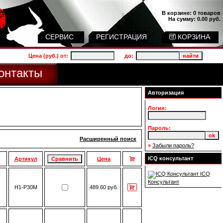
В корзине:
0 товаров
На сумму:
0.00 руб.
СЕРВИС
РЕГИСТРАЦИЯ
КОРЗИНА
Цена (руб.) от:
до:
онтакты
Авторизация
Логин:
Пароль:
Расширенный поиск
»
Забыли пароль?
ICQ консультант
Артикул
Цена
ICQ
Консультант
H1-P30M
489.60 руб.