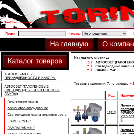
Тел/Факс тел/факс: +7 (925) 733-66-27
Поиск:
Фирма:
На главную
О компан
На главную страницу
Каталог товаров
АВТОСВЕТ (ГАЛОГЕН
Светодиодные лампы г
ЛАМПЫ "S4"
АВТОМОБИЛЬНЫЕ
ПРИНАДЛЕЖНОСТИ И НАБОРЫ
Товаров в категории:
7
, страницы:
» 
АВТОСВЕТ (ГАЛОГЕНОВЫЕ,
СВЕТОДИОДНЫЕ И КСЕНОНОВЫЕ
ЛАМПЫ)
Код
Наимен
Галогеновые лампы
Лампа г
Ксеноновое оборудование
светоди
15113
40W/800
Светодиодные лампы головного света
V(со вс
б
!ЛАМПЫ ''MTF''
ЛАМПЫ "A5 MINI"
Лампа г
светоди