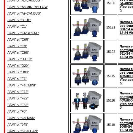
ЛАМПЫ "A8 CANBUS"
15100
S4 40W/
V(со вс
ЛАМПЫ "A8 MINI YELLOW
б
ЛАМПЫ "A9 CANBUS"
ЛАМПЫ "BLUE"
Лампа г
светоди
ЛАМПЫ "C1"
15121
880-S4 
12-24 V(
ЛАМПЫ "C6" и "C6F"
ЛАМПЫ "C6R"
ЛАМПЫ "C9"
Лампа г
светоди
15122
ЛАМПЫ "C9S"
881-S4 
12-24 V(
ЛАМПЫ "D LED"
ЛАМПЫ "D20"
Лампа г
ЛАМПЫ "D80"
светоди
15115
40W/800
ЛАМПЫ "F1"
V(со вс
б
ЛАМПЫ "F10 MINI"
ЛАМПЫ "F12"
Лампа г
светоди
ЛАМПЫ "F22"
15116
40W/800
V(со вс
ЛАМПЫ "F32"
б
ЛАМПЫ "F5"
ЛАМПЫ "G9 MAX"
Лампа г
светод
ЛАМПЫ "J45"
15119
9005-S4
12-24 V(
ЛАМПЫ "K120 CAN"