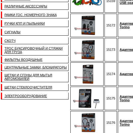
15159
USB ор
РАЗЛИЧНЫЕ АКСЕССУАРЫ
РАМКИ ГОС. НОМЕРНОГО ЗНАКА
РУЧКИ КПП И ПЫЛЬНИКИ
Адаптер
15172
Torino
СИГНАЛЫ
СКОТЧ
ТРОС БУКСИРОВОЧНЫЙ И СТЯЖКИ
15173
Адаптер
ДЛЯ ГРУЗА
ФИЛЬТРЫ ВОЗДУШНЫЕ
ЦЕНТРАЛЬНЫЕ ЗАМКИ, БЛОКИРАТОРЫ
15174
Адаптер
ЩЕТКИ И СГОНЫ ДЛЯ МЫТЬЯ
АВТОМОБИЛЕЙ
ЩЕТКИ СТЕКЛООЧИСТИТЕЛЯ
ЭЛЕКТРООБОРУДОВАНИЕ
Адаптер
15175
Torino
Адаптер
15176
Torino