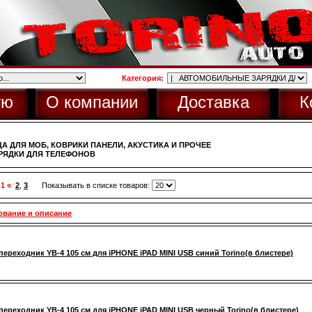
Категория:
ую
О компании
Доставка
К
А ДЛЯ МОБ, КОВРИКИ ПАНЕЛИ, АКУСТИКА И ПРОЧЕЕ
РЯДКИ ДЛЯ ТЕЛЕФОНОВ
 1 «
2
,
3
Показывать в списке товаров:
ование и описание
переходник YB-4 105 см для iPHONE iPAD MINI USB синий Torino(в блистере)
переходник YB-4 105 см для iPHONE iPAD MINI USB черный Torino(в блистере)