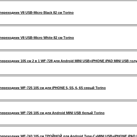
переходник V8 USB-Micro Black 82 см Тorino
переходник V8 USB-Micro White 82 см Тorino
переходник 105 см 2 в 1 WF-728 для Android MINI USB+iPHONE iPAD MINI USB гол
переходник WF-725 105 см для iPHONE 5, 5S, 6, 6S серый Torino
переходник WF-726 105 см для Android MINI USB белый Тorino
переходник WF-743 105 см ТРОЙНОЙ для Android Type-C+MINI USB+iPHONE iPAD 