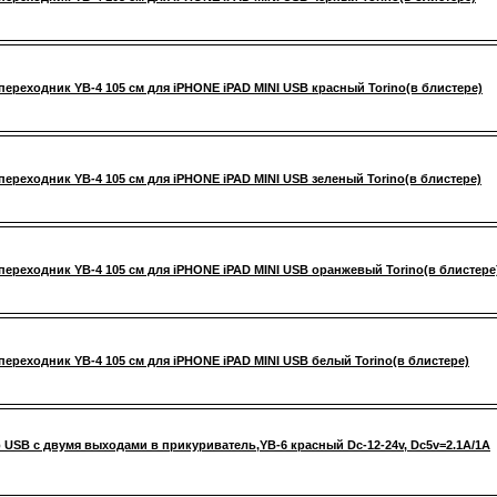
переходник YB-4 105 см для iPHONE iPAD MINI USB красный Torino(в блистере)
переходник YB-4 105 см для iPHONE iPAD MINI USB зеленый Torino(в блистере)
переходник YB-4 105 см для iPHONE iPAD MINI USB оранжевый Torino(в блистере
переходник YB-4 105 см для iPHONE iPAD MINI USB белый Torino(в блистере)
 USB с двумя выходами в прикуриватель,YB-6 красный Dc-12-24v, Dc5v=2.1A/1A