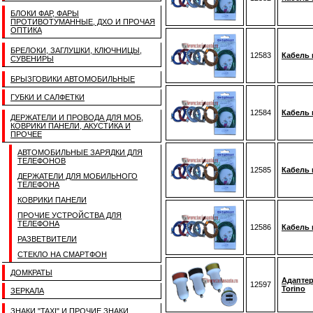
БЛОКИ ФАР, ФАРЫ
ПРОТИВОТУМАННЫЕ, ДХО И ПРОЧАЯ
ОПТИКА
БРЕЛОКИ, ЗАГЛУШКИ, КЛЮЧНИЦЫ,
12583
Кабель 
СУВЕНИРЫ
БРЫЗГОВИКИ АВТОМОБИЛЬНЫЕ
ГУБКИ И САЛФЕТКИ
12584
Кабель 
ДЕРЖАТЕЛИ И ПРОВОДА ДЛЯ МОБ,
КОВРИКИ ПАНЕЛИ, АКУСТИКА И
ПРОЧЕЕ
АВТОМОБИЛЬНЫЕ ЗАРЯДКИ ДЛЯ
ТЕЛЕФОНОВ
12585
Кабель 
ДЕРЖАТЕЛИ ДЛЯ МОБИЛЬНОГО
ТЕЛЕФОНА
КОВРИКИ ПАНЕЛИ
ПРОЧИЕ УСТРОЙСТВА ДЛЯ
ТЕЛЕФОНА
12586
Кабель 
РАЗВЕТВИТЕЛИ
СТЕКЛО НА СМАРТФОН
ДОМКРАТЫ
Адаптер
12597
Torino
ЗЕРКАЛА
ЗНАКИ "TAXI" И ПРОЧИЕ ЗНАКИ