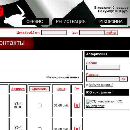
В корзине:
0 товаров
На сумму:
0.00 руб.
СЕРВИС
РЕГИСТРАЦИЯ
КОРЗИНА
Цена (руб.) от:
до:
онтакты
Авторизация
Логин:
Пароль:
Расширенный поиск
»
Забыли пароль?
Артикул
Цена
ICQ консультант
ICQ
YB-4
31.68 руб.
Консультант
BLUE
YB-4
31.68 руб.