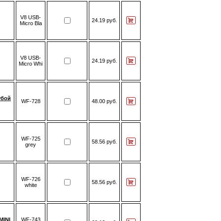
V8 USB-
24.19 руб.
Micro Bla
V8 USB-
24.19 руб.
Micro Whi
убой
WF-728
48.00 руб.
WF-725
58.56 руб.
grey
WF-726
58.56 руб.
white
MINI
WF-743