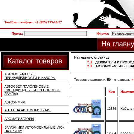
Тел/Факс тел/факс: +7 (925) 733-66-27
Поиск:
Фирма:
На главн
На главную страницу
Каталог товаров
ДЕРЖАТЕЛИ И ПРОВОД
АВТОМОБИЛЬНЫЕ ЗА
АВТОМОБИЛЬНЫЕ
ПРИНАДЛЕЖНОСТИ И НАБОРЫ
Товаров в категории:
50
, страницы:
»
АВТОСВЕТ (ГАЛОГЕНОВЫЕ,
СВЕТОДИОДНЫЕ И КСЕНОНОВЫЕ
Код
Наимен
ЛАМПЫ)
АВТОХИМИЯ
12586
Кабель 
АНТЕННА АВТОМОБИЛЬНАЯ
АРОМАТИЗАТОРЫ
БАГАЖНИКИ АВТОМОБИЛЬНЫЕ, ЛЮК
НА КРЫШУ
12584
Кабель 