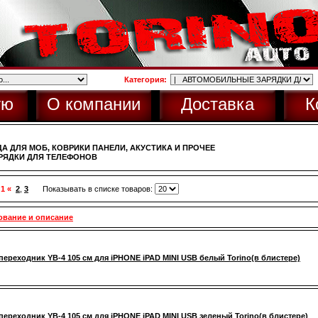
Категория:
ую
О компании
Доставка
К
А ДЛЯ МОБ, КОВРИКИ ПАНЕЛИ, АКУСТИКА И ПРОЧЕЕ
РЯДКИ ДЛЯ ТЕЛЕФОНОВ
 1 «
2
,
3
Показывать в списке товаров:
ование и описание
переходник YB-4 105 см для iPHONE iPAD MINI USB белый Torino(в блистере)
переходник YB-4 105 см для iPHONE iPAD MINI USB зеленый Torino(в блистере)