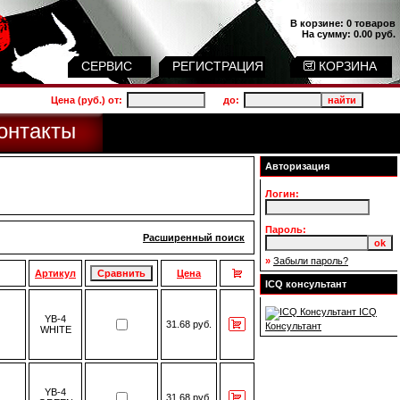
В корзине:
0 товаров
На сумму:
0.00 руб.
СЕРВИС
РЕГИСТРАЦИЯ
КОРЗИНА
Цена (руб.) от:
до:
онтакты
Авторизация
Логин:
Пароль:
Расширенный поиск
»
Забыли пароль?
Артикул
Цена
ICQ консультант
ICQ
YB-4
31.68 руб.
Консультант
WHITE
YB-4
31.68 руб.