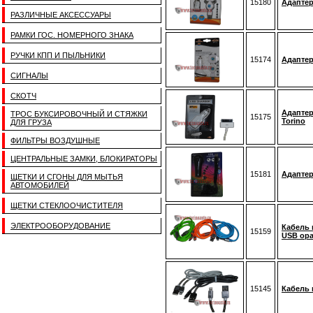
15180
Адаптер
РАЗЛИЧНЫЕ АКСЕССУАРЫ
РАМКИ ГОС. НОМЕРНОГО ЗНАКА
РУЧКИ КПП И ПЫЛЬНИКИ
15174
Адаптер
СИГНАЛЫ
СКОТЧ
Адаптер
ТРОС БУКСИРОВОЧНЫЙ И СТЯЖКИ
15175
Torino
ДЛЯ ГРУЗА
ФИЛЬТРЫ ВОЗДУШНЫЕ
ЦЕНТРАЛЬНЫЕ ЗАМКИ, БЛОКИРАТОРЫ
15181
Адаптер
ЩЕТКИ И СГОНЫ ДЛЯ МЫТЬЯ
АВТОМОБИЛЕЙ
ЩЕТКИ СТЕКЛООЧИСТИТЕЛЯ
ЭЛЕКТРООБОРУДОВАНИЕ
Кабель 
15159
USB ор
15145
Кабель 