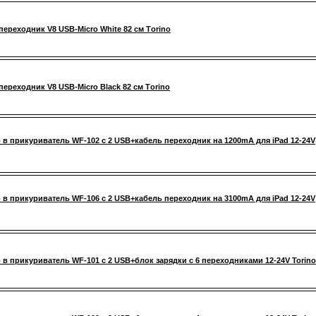
переходник V8 USB-Micro White 82 см Тorino
переходник V8 USB-Micro Black 82 см Тorino
 в прикуриватель WF-102 с 2 USB+кабель переходник на 1200mA для iPad 12-24V
 в прикуриватель WF-106 с 2 USB+кабель переходник на 3100mA для iPad 12-24V
 в прикуриватель WF-101 с 2 USB+блок зарядки с 6 переходниками 12-24V Torino