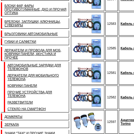
БЛОКИ ФАР, ФАРЫ
ПРОТИВОТУМАННЫЕ, ДХО И ПРОЧАЯ
ОПТИКА
БРЕЛОКИ, ЗАГЛУШКИ, КЛЮЧНИЦЫ,
12583
Кабель 
СУВЕНИРЫ
БРЫЗГОВИКИ АВТОМОБИЛЬНЫЕ
ГУБКИ И САЛФЕТКИ
12585
Кабель 
ДЕРЖАТЕЛИ И ПРОВОДА ДЛЯ МОБ,
КОВРИКИ ПАНЕЛИ, АКУСТИКА И
ПРОЧЕЕ
АВТОМОБИЛЬНЫЕ ЗАРЯДКИ ДЛЯ
ТЕЛЕФОНОВ
12581
Кабель 
ДЕРЖАТЕЛИ ДЛЯ МОБИЛЬНОГО
ТЕЛЕФОНА
КОВРИКИ ПАНЕЛИ
ПРОЧИЕ УСТРОЙСТВА ДЛЯ
ТЕЛЕФОНА
12582
Кабель 
РАЗВЕТВИТЕЛИ
СТЕКЛО НА СМАРТФОН
ДОМКРАТЫ
Адаптер
12597
Torino
ЗЕРКАЛА
ЗНАКИ "TAXI" И ПРОЧИЕ ЗНАКИ