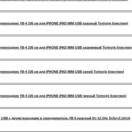
переходник YB-4 105 см для iPHONE iPAD MINI USB красный Torino(в блистере)
переходник YB-4 105 см для iPHONE iPAD MINI USB оранжевый Torino(в блистере
переходник YB-4 105 см для iPHONE iPAD MINI USB синий Torino(в блистере)
переходник YB-4 105 см для iPHONE iPAD MINI USB черный Torino(в блистере)
 USB с двумя выходами в прикуриватель,YB-6 красный Dc-12-24v, Dc5v=2.1A/1A