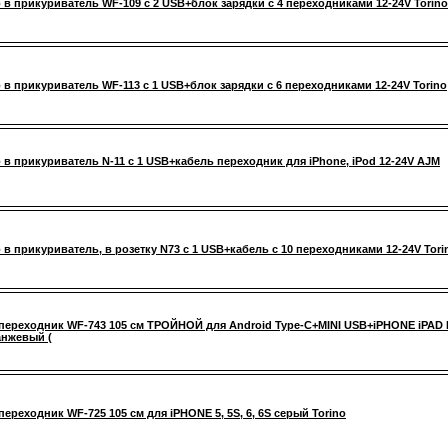
 в прикуриватель WF-109 с 2 USB+блок зарядки с 4 переходниками 12-24V Torino
 в прикуриватель WF-113 с 1 USB+блок зарядки с 6 переходниками 12-24V Torino
 в прикуриватель N-11 с 1 USB+кабель переходник для iPhone, iPоd 12-24V AJM
 в прикуриватель, в розетку N73 с 1 USB+кабель с 10 переходниками 12-24V Tori
переходник WF-743 105 см ТРОЙНОЙ для Android Type-C+MINI USB+iPHONE iPAD 
анжевый (
переходник WF-725 105 см для iPHONE 5, 5S, 6, 6S серый Torino