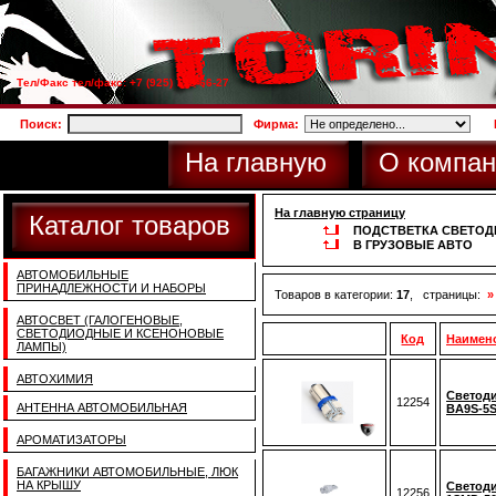
Тел/Факс тел/факс: +7 (925) 733-66-27
Поиск:
Фирма:
На главную
О компан
На главную страницу
Каталог товаров
ПОДСТВЕТКА СВЕТОД
В ГРУЗОВЫЕ АВТО
АВТОМОБИЛЬНЫЕ
ПРИНАДЛЕЖНОСТИ И НАБОРЫ
Товаров в категории:
17
, страницы:
»
АВТОСВЕТ (ГАЛОГЕНОВЫЕ,
СВЕТОДИОДНЫЕ И КСЕНОНОВЫЕ
Код
Наимен
ЛАМПЫ)
АВТОХИМИЯ
Светод
12254
АНТЕННА АВТОМОБИЛЬНАЯ
BA9S-5S
АРОМАТИЗАТОРЫ
БАГАЖНИКИ АВТОМОБИЛЬНЫЕ, ЛЮК
НА КРЫШУ
Светоди
12256