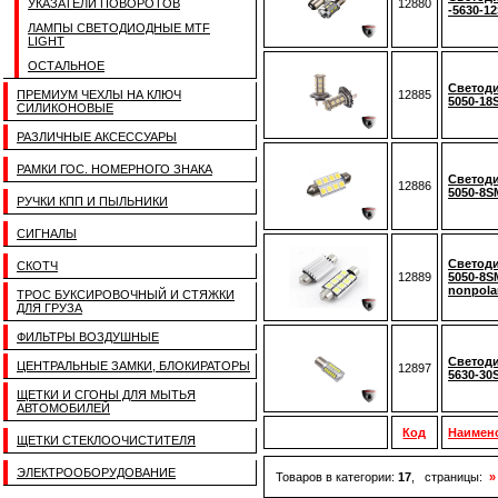
УКАЗАТЕЛИ ПОВОРОТОВ
12880
-5630-1
ЛАМПЫ СВЕТОДИОДНЫЕ MTF
LIGHT
ОСТАЛЬНОЕ
Светоди
ПРЕМИУМ ЧЕХЛЫ НА КЛЮЧ
12885
5050-18
СИЛИКОНОВЫЕ
РАЗЛИЧНЫЕ АКСЕССУАРЫ
РАМКИ ГОС. НОМЕРНОГО ЗНАКА
Светоди
12886
5050-8
РУЧКИ КПП И ПЫЛЬНИКИ
СИГНАЛЫ
Светоди
СКОТЧ
12889
5050-8S
nonpola
ТРОС БУКСИРОВОЧНЫЙ И СТЯЖКИ
ДЛЯ ГРУЗА
ФИЛЬТРЫ ВОЗДУШНЫЕ
Светоди
ЦЕНТРАЛЬНЫЕ ЗАМКИ, БЛОКИРАТОРЫ
12897
5630-30
ЩЕТКИ И СГОНЫ ДЛЯ МЫТЬЯ
АВТОМОБИЛЕЙ
Код
Наимен
ЩЕТКИ СТЕКЛООЧИСТИТЕЛЯ
ЭЛЕКТРООБОРУДОВАНИЕ
Товаров в категории:
17
, страницы:
»