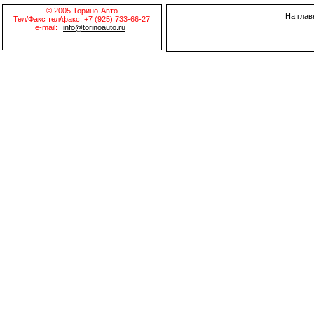
© 2005 Торино-Авто
На гла
Тел/Факс тел/факс: +7 (925) 733-66-27
e-mail:
info@torinoauto.ru