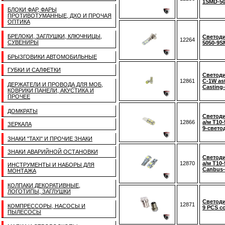
1SMD-50
БЛОКИ ФАР, ФАРЫ
ПРОТИВОТУМАННЫЕ, ДХО И ПРОЧАЯ
ОПТИКА
БРЕЛОКИ, ЗАГЛУШКИ, КЛЮЧНИЦЫ,
Светоди
12264
СУВЕНИРЫ
5050-9S
БРЫЗГОВИКИ АВТОМОБИЛЬНЫЕ
ГУБКИ И САЛФЕТКИ
Светоди
12861
C-1W as
ДЕРЖАТЕЛИ И ПРОВОДА ДЛЯ МОБ,
Casting
КОВРИКИ ПАНЕЛИ, АКУСТИКА И
ПРОЧЕЕ
ДОМКРАТЫ
Светоди
12866
а/м T10
ЗЕРКАЛА
9-свето
ЗНАКИ "TAXI" И ПРОЧИЕ ЗНАКИ
ЗНАКИ АВАРИЙНОЙ ОСТАНОВКИ
Светоди
12870
а/м T10
ИНСТРУМЕНТЫ И НАБОРЫ ДЛЯ
Canbus-
МОНТАЖА
КОЛПАКИ ДЕКОРАТИВНЫЕ,
ЛОГОТИПЫ, ЗАГЛУШКИ
Светоди
12871
КОМПРЕССОРЫ, НАСОСЫ И
9 PCS c
ПЫЛЕСОСЫ